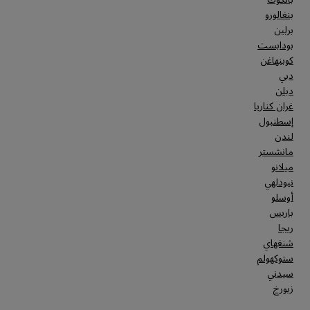
بنغالورو
برلين
بودابست
كوبنهاغن
دبي
دبلن
غران كناريا
إسطنبول
لندن
مانشستر
ميلانو
نيودلهي
أوسلو
باريس
ريجا
شنغهاي
ستوكهولم
سيدني
زيورخ