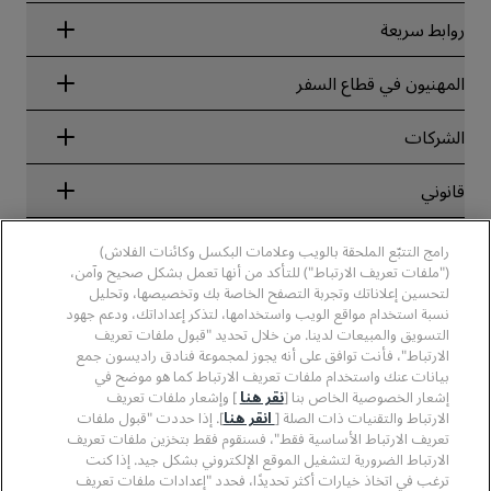
روابط سريعة
Radisson Rewards
المهنيون في قطاع السفر
ضمان أفضل سعر حجز عبر الإنترنت
Blog
الشركاء
الشركات
الوجهات
وكلاء السفر
الفنادق الجديدة والمُزمع افتتاحها قريبًا
مجموعة فنادق راديسون
قانوني
تطبيق فنادق راديسون
وسائل الإعلام
الفنادق المعتمدة في مجال الرياضة
الوظائف، مجموعة فنادق راديسون
مركز الخصوصية
مساعدة
فنادق مناسبة للعائلات
رامج التتبّع الملحقة بالويب وعلامات البكسل وكائنات الفلاش)
الوظائف، مجموعة فنادق PPHE
الإشعار القانوني
الصحة والسلامة
("ملفات تعريف الارتباط") للتأكد من أنها تعمل بشكل صحيح وآمن،
الوظائف في مجموعة فنادق EHL
شروط برنامج Radisson Rewards وأحكامه
تنبيهات للمستهلكين
لتحسين إعلاناتك وتجربة التصفح الخاصة بك وتخصيصها، وتحليل
The Club by RHG
وسائل التواصل الاجتماعي
اتفاقية استخدام الموقع
نسبة استخدام مواقع الويب واستخدامها، لتذكر إعداداتك، ودعم جهود
بيانات الاتصال
فرص التنمية
التسويق والمبيعات لدينا. من خلال تحديد "قبول ملفات تعريف
سهولة التصفح الرقمي
الأسئلة الشائعة
علامات فنادق راديسون التجارية
الأعمال المسؤولة
الارتباط"، فأنت توافق على أنه يجوز لمجموعة فنادق راديسون جمع
بيان الرق ّ المعاصر
خريطة الموقع
بيانات عنك واستخدام ملفات تعريف الارتباط كما هو موضح في
المشتريات
إشعار الخصوصية الخاص بنا [
نقر هنا
] وإشعار ملفات تعريف
الارتباط والتقنيات ذات الصلة [
انقر هنا
]. إذا حددت "قبول ملفات
تعريف الارتباط الأساسية فقط"، فسنقوم فقط بتخزين ملفات تعريف
الارتباط الضرورية لتشغيل الموقع الإلكتروني بشكل جيد. إذا كنت
ترغب في اتخاذ خيارات أكثر تحديدًا، فحدد "إعدادات ملفات تعريف