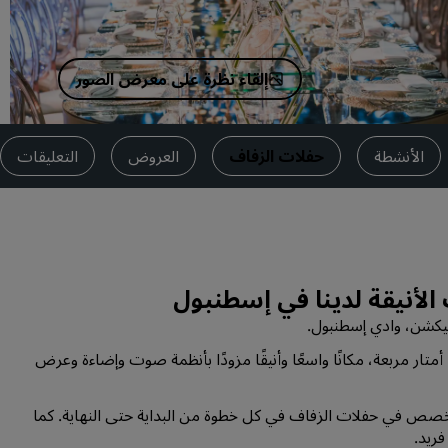
اطلب عرض أسعار
وجهات الفعاليات
إلقاء نظرة على معرض الصور
حلول الصناعة
البحث عن الرحلات
الأنشطة
حفلات الزفاف
العروض
التعليقات
البحث عن الرحلات
تناول الطعام
البحث عن مطعم
الأنيقة لدينا في إسطنبول
كشن، وادي إسطنبول.
الخدمات الرقمية
توفر قاعة الحفلات الخاصة بنا، والتي تبلغ مساحتها 1010 أمتار مربعة، مكانًا واسعًا وأنيقًا مزودًا بأنظمة صوت وإضاءة وعرض
تطبيق فنادق راديسون
خصص في حفلات الزفاف في كل خطوة من البداية حتى النهاية. كما
فريد.