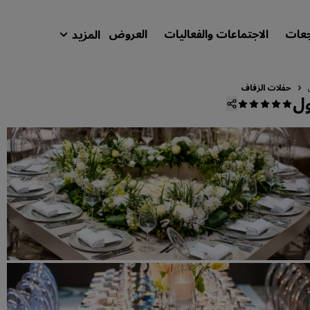
جعات
الاجتماعات والفعاليات
العروض
المزيد
isson Rewards
حجوزاتي
حفلات الزفاف
ول
ابحث عن فندقك
الوجهات
المنتجعات
شقق فندقية مجهزة
فنادق قريبة من المطار
الفنادق الجديدة والمرتقب افتتاحها
الاجتماعات والفعاليات
استكشف برنامج Radisson Meetings
احجز اجتماعًا