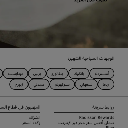
الوجهات السياحية الشهيرة
أمستردام
بانكوك
بنغالورو
برلين
بودابست
ريجا
شنغهاي
ستوكهولم
سيدني
زيورخ
روابط سريعة
المهنيون في قطاع السف
Radisson Rewards
الشركاء
ضمان أفضل سعر حجز عبر الإنترنت
وكلاء السفر
Blog