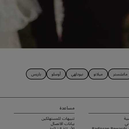
مانشستر
ميلانو
نيودلهي
أوسلو
باريس
مساعدة
ية
تنبيهات للمستهلكين
ني
بيانات الاتصال
شروط برنامج Radisson Rewards
الأسئلة الشائعة