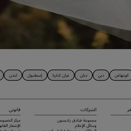
كوبنهاغن
دبي
دبلن
غران كناريا
إسطنبول
لندن
ر
الشركات
قانوني
مجموعة فنادق راديسون
مركز الخصوص
وسائل الإعلام
الإشعار القانو
الوظائف، مجموعة فنادق راديسون