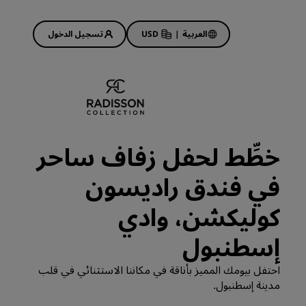
العربية
|
USD
تسجيل الدخول
Rad
عروض الفنادق
استكشف عروضنا
خطِّط لحفل زفاف ساحر
ابدأ الآن لربح الكثير
في فندق راديسون
Deals of the Day
احجز مقدمًا
كوليكشن، وادي
 قريبًا
اطلع على الباقات المتاحة لدينا
إسطنبول
أفكار السفر
احتفل بيومك المميز بأناقة في مكاننا الاستثنائي في قلب
مدينة إسطنبول.
فنادق مناسبة للعائلات
Rad Pets