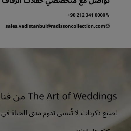
تواصل مع متخصصي حفلات الزفاف لد
+90 212 341 0000
sales.vadistanbul@radissoncollection.com
The Art of Weddings من فنادق راديسون
اصنع ذكريات لا تُنسى تدوم مدى الحياة في 
تعرّف على المزيد