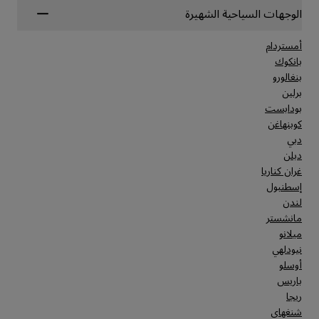
الوجهات السياحية الشهيرة
أمستردام
بانكوك
بنغالورو
برلين
بودابست
كوبنهاغن
دبي
دبلن
غران كناريا
إسطنبول
لندن
مانشستر
ميلانو
نيودلهي
أوسلو
باريس
ريجا
شنغهاي