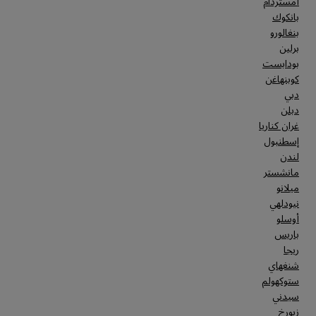
أمستردام
بانكوك
بنغالورو
برلين
بودابست
كوبنهاغن
دبي
دبلن
غران كناريا
إسطنبول
لندن
مانشستر
ميلانو
نيودلهي
أوسلو
باريس
ريجا
شنغهاي
ستوكهولم
سيدني
زيورخ