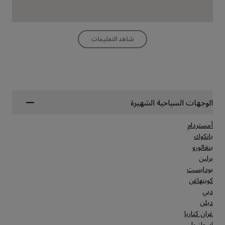
شاهد التعليمات
الوجهات السياحية الشهيرة
أمستردام
بانكوك
بنغالورو
برلين
بودابست
كوبنهاغن
دبي
دبلن
غران كناريا
إسطنبول