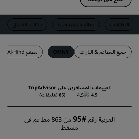
التعليقات
معالم سياحية قريبة
بيانات الاتصال
جميع المطاعم & البارات
OMNY
مطعم Bab-Al-Hind
تقييمات المسافرين على TripAdvisor
4.5
(85 تعليقات)
#95
المرتبة رقم
من 863 مطاعم في
مسقط