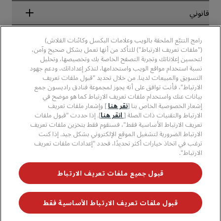
الفنادق الجديدة والمُزمع افتتاحها قريبًا
مجموعة فنادق راديسون
قانوني
تطبيق فنادق راديسون
وسائل الإعلام
الفنادق المعتمدة في مجال الرياضة
الوظائف، مجموعة فنادق راديسون
مركز الخصوصية
مساعدة
فنادق مناسبة للعائلات
رامج التتبّع الملحقة بالويب وعلامات البكسل وكائنات الفلاش)
الوظائف، مجموعة فنادق PPHE
الإشعار القانوني
الصحة والسلامة
("ملفات تعريف الارتباط") للتأكد من أنها تعمل بشكل صحيح وآمن،
الوظائف في مجموعة فنادق EHL
شروط برنامج Radisson Rewards وأحكامه
تنبيهات للمستهلكين
لتحسين إعلاناتك وتجربة التصفح الخاصة بك وتخصيصها، وتحليل
The Club by RHG
وسائل التواصل الاجتماعي
اتفاقية استخدام الموقع
نسبة استخدام مواقع الويب واستخدامها، لتذكر إعداداتك، ودعم جهود
بيانات الاتصال
فرص التنمية
التسويق والمبيعات لدينا. من خلال تحديد "قبول ملفات تعريف
سهولة التصفح الرقمي
الأسئلة الشائعة
علامات فنادق راديسون التجارية
الأعمال المسؤولة
الارتباط"، فأنت توافق على أنه يجوز لمجموعة فنادق راديسون جمع
بيان الرق ّ المعاصر
خريطة الموقع
بيانات عنك واستخدام ملفات تعريف الارتباط كما هو موضح في
المشتريات
إشعار الخصوصية الخاص بنا [
نقر هنا
] وإشعار ملفات تعريف
الارتباط والتقنيات ذات الصلة [
انقر هنا
]. إذا حددت "قبول ملفات
تعريف الارتباط الأساسية فقط"، فسنقوم فقط بتخزين ملفات تعريف
الارتباط الضرورية لتشغيل الموقع الإلكتروني بشكل جيد. إذا كنت
ترغب في اتخاذ خيارات أكثر تحديدًا، فحدد "إعدادات ملفات تعريف
الارتباط".
لا تفوّت فرصة الحصول على أفضل عروضنا
قبول جميع ملفات تعريف الارتباط
قبول ملفات تعريف الارتباط الأساسية فقط
© 2026 مجموعة فنادق راديسون.
جميع الحقوق محفوظة. مجموعة فنادق
راديسون (RHG)، وراديسون، وراديسون رِد، وراديسون بلو، وراديسون كوليكشن،