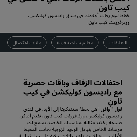
كيب تاون
خطط ليوم زفاف أحلامك في فندق راديسون كوليكشن،
ووترفرونت كيب تاون.
التعليقات
معالم سياحية قريبة
بيانات الاتصال
احتفالات الزفاف وباقات حصرية
مع راديسون كوليكشن في كيب
تاون
قول "أوافق" هي لحظة ستتذكرها إلى الأبد. في فندق
راديسون كوليكشن، ووترفرونت كيب تاون، نقدم أماكن
فسيحة وخلابة مثالية لمناسبتك الخاصة. يسمح لك
مرساىنا الخاص بتبادل الوعود الزوجية بجانب المحيط
الأطلسي مع الاستمتاع بإطلالات خلابة على جبل تيبل في