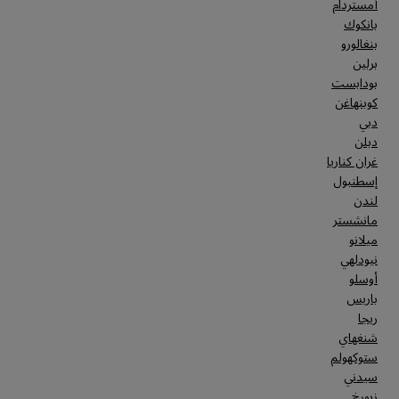
أمستردام
بانكوك
بنغالورو
برلين
بودابست
كوبنهاغن
دبي
دبلن
غران كناريا
إسطنبول
لندن
مانشستر
ميلانو
نيودلهي
أوسلو
باريس
ريجا
شنغهاي
ستوكهولم
سيدني
زيورخ