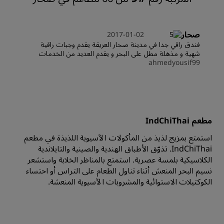
صحار
2017-01-02
فندق راقي جدا في مدينة صحار العريقة يقدم وجبات راقية
شهية و مذهلة مطل على البحر و يقدم العديد من الخدمات
ahmedyousif99
مطعم IndChiThai
استمتع بمزيج لذيذ من المأكولات الآسيوية اللذيذة في مطعم
IndChiThai. تذوّق الأطباق الهندية والصينية والتايلاندية
الكلاسيكية بلمسة عصرية. استمتع بالمناظر الخلابة واستشعر
نسيم البحر المنعش أثناء تناول الطعام على التراس أو احتساء
الكوكتيلات الاستوائية والمشروبات الآسيوية المنعشة.