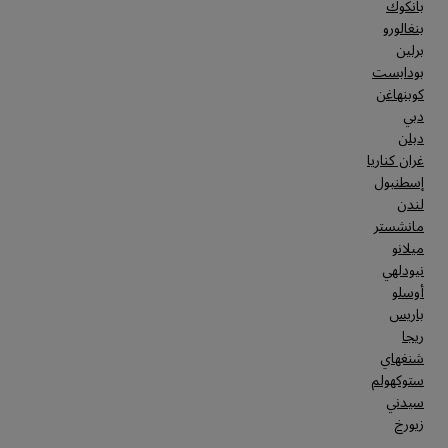
بانكوك
بنغالورو
برلين
بودابست
كوبنهاغن
دبي
دبلن
غران كناريا
إسطنبول
لندن
مانشستر
ميلانو
نيودلهي
أوسلو
باريس
ريجا
شنغهاي
ستوكهولم
سيدني
زيورخ