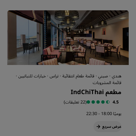
هندي · صيني · قائمة طعام انتقائية · تراس · خيارات للنباتيين ·
قائمة المشروبات
مطعم IndChiThai
4.5
(22 تعليقات)
يوميًا 18:00 - 22:30
عرض سريع