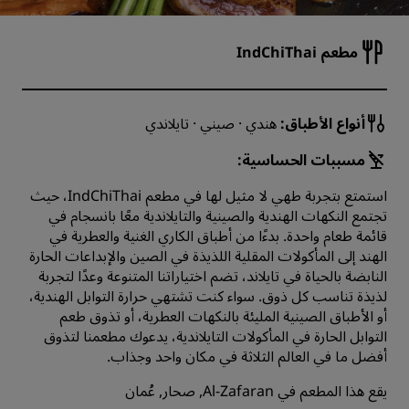
مطعم IndChiThai
أنواع الأطباق:
هندي · صيني · تايلاندي
مسببات الحساسية:
استمتع بتجربة طهي لا مثيل لها في مطعم IndChiThai، حيث
تجتمع النكهات الهندية والصينية والتايلاندية معًا بانسجام في
قائمة طعام واحدة. بدءًا من أطباق الكاري الغنية والعطرية في
الهند إلى المأكولات المقلية اللذيذة في الصين والإبداعات الحارة
النابضة بالحياة في تايلاند، تضم اختياراتنا المتنوعة وعدًا لتجربة
لذيذة تناسب كل ذوق. سواء كنت تشتهي حرارة التوابل الهندية،
أو الأطباق الصينية المليئة بالنكهات العطرية، أو تذوق طعم
التوابل الحارة في المأكولات التايلاندية، يدعوك مطعمنا لتذوق
أفضل ما في العالم الثلاثة في مكان واحد وجذاب.
يقع هذا المطعم في Al-Zafaran, صحار, عُمان