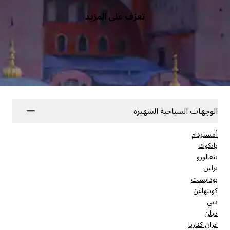
تعرّف على المزيد
الوجهات السياحية الشهيرة
أمستردام
بانكوك
بنغالورو
برلين
بودابست
كوبنهاغن
دبي
دبلن
غران كناريا