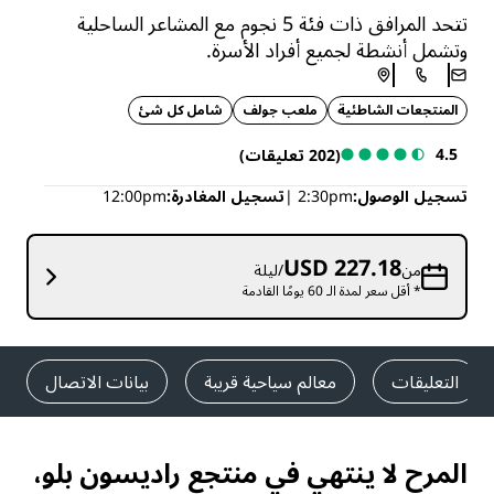
تتحد المرافق ذات فئة 5 نجوم مع المشاعر الساحلية
وتشمل أنشطة لجميع أفراد الأسرة.
المنتجعات الشاطئية
ملعب جولف
شامل كل شئ
4.5
(202 تعليقات)
تسجيل الوصول
2:30pm
تسجيل المغادرة
12:00pm
USD 227.18
من
/ليلة
* أقل سعر لمدة الـ 60 يومًا القادمة
التعليقات
معالم سياحية قريبة
بيانات الاتصال
المرح لا ينتهي في منتجع راديسون بلو،