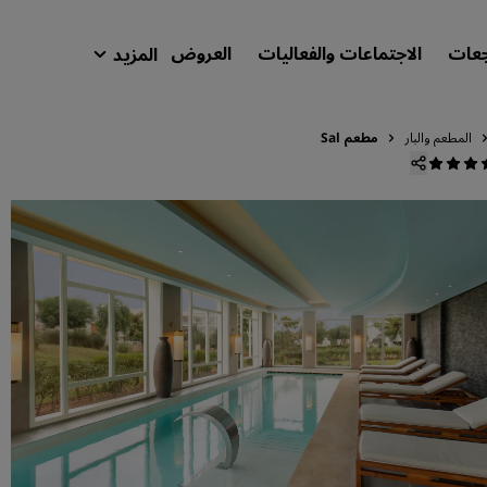
جعات
الاجتماعات والفعاليات
العروض
المزيد
isson Rewards
حجوزاتي
المطعم والبار
مطعم Sal
ابحث عن فندقك
الوجهات
المنتجعات
شقق فندقية مجهزة
فنادق قريبة من المطار
الفنادق الجديدة والمرتقب افتتاحها
الاجتماعات والفعاليات
استكشف برنامج Radisson Meetings
احجز اجتماعًا