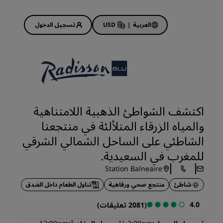
العربية
|
USD
تسجيل الدخول
Rad
عروض الفنادق
استكشف عروضنا
اكتشف الشواطئ الذهبية اللامتناهية
ابدأ الآن لربح الكثير
والمياه الزرقاء المتلألئة في منتجعنا
Deals of the Day
الشاطئي على الساحل الشمالي الشرقي
احجز مقدمًا
للمغرب في السعيدية.
 قريبًا
اطلع على الباقات المتاحة لدينا
Station Balneaire
شاطئ
منتجع صحي ورفاهية
تناول الطعام داخل الفندق
أفكار السفر
4.0
(2081 تعليقات)
فنادق مناسبة للعائلات
Rad Pets