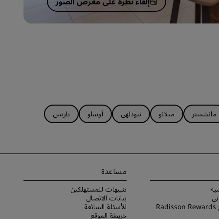
إلقاء نظرة على معرض الصور
مانشستر
ميلانو
نيودلهي
أوسلو
باريس
مساعدة
ية
تنبيهات للمستهلكين
ني
بيانات الاتصال
شروط برنامج Radisson Rewards
الأسئلة الشائعة
خريطة الموقع