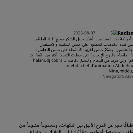
الانضمام
Radiss
2026-08-07
ةً رائعة بكل المقاييس. أشكر جزيل الشكر جميع أفراد الطاقم
على هذه الخدمات المميزة، على حسن التنظيم والاستقبال
 بالتفاصيل. وشكرٌ خاص لفريق الأنشطة على حسن التعامل،
 الدائمة، والروح الإيجابية التي جعلت التجربة أكثر من رائعة. كل
التوفيق لكم، وإلى مزيد من النجاح والتميز...خاصة ,hakim,dj cobra ,
,mehdi,chef d'animation Abdelhad
Nina,midou,
Navigator5833
المطعم أطباقًا تعبر عن المزج الأنيق بين النكهات، ومجموعةً متنوعةً من
، واستمتعوا بأجواء ودودة أثناء تناول المقبلات الخفيفة