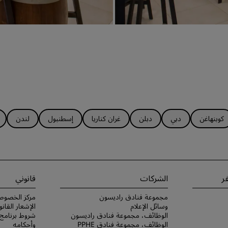
كوبنهاغن
دبي
دبلن
غران كناريا
إسطنبول
لندن
ر
الشركات
قانوني
مجموعة فنادق راديسون
مركز الخصوص
وسائل الإعلام
الإشعار القانو
الوظائف، مجموعة فنادق راديسون
الوظائف، مجموعة فنادق PPHE
وأحكامه