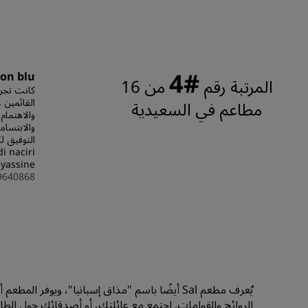
#4
on blu
المرتبة رقم
من 16
كانت تجرب
القائمين 
مطاعم في السعيدية
والاهتمام
والابتسامة
i naciri
yassine
9640868
يُعرف مطعم Sal أيضًا باسم "مذاق إسبانيا"، ويوفر 
الروائح والقوامات. اجتمع مع عائلتك، أو أصدقائك حول الطاولة