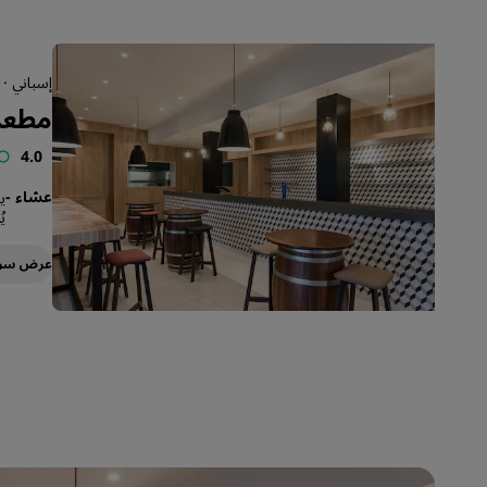
إسباني · 
مطعم l
4.0
عشاء
-
يومي
ي
عرض سر