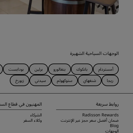
الوجهات السياحية الشهيرة
أمستردام
بانكوك
بنغالورو
برلين
بودابست
ريجا
شنغهاي
ستوكهولم
سيدني
زيورخ
روابط سريعة
المهنيون في قطاع السف
Radisson Rewards
الشركاء
ضمان أفضل سعر حجز عبر الإنترنت
وكلاء السفر
Blog
الوجهات