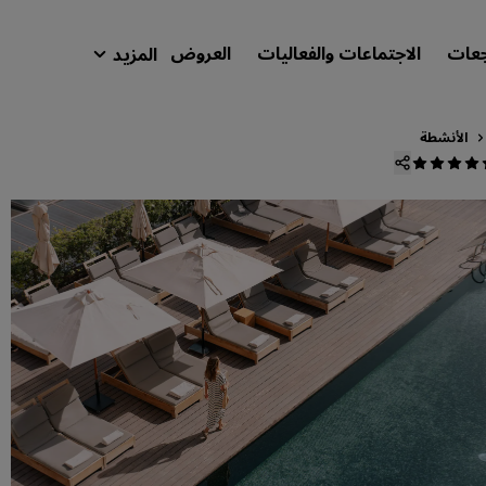
جعات
الاجتماعات والفعاليات
العروض
المزيد
isson Rewards
حجوزاتي
الأنشطة
ابحث عن فندقك
الوجهات
المنتجعات
شقق فندقية مجهزة
فنادق قريبة من المطار
الفنادق الجديدة والمرتقب افتتاحها
الاجتماعات والفعاليات
استكشف برنامج Radisson Meetings
احجز اجتماعًا