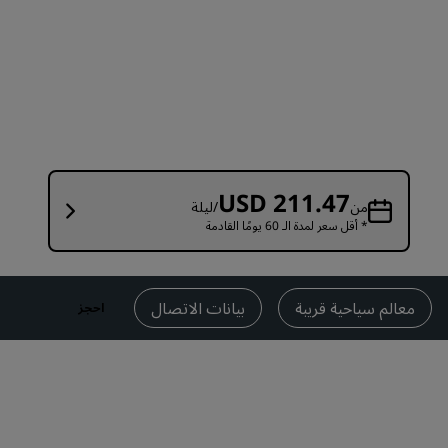
قاعات الزفاف
إقامات مستدامة
إقامات الفرق الرياضية
مسافر بغرض العمل
فنادق في وسط المدينة
تفضل بزيارة مدونتنا
USD 211.47
من
/ليلة
* أقل سعر لمدة الـ 60 يومًا القادمة
Radisson Rewards
استكشف برنامج Radisson Rewards
المزايا
معالم سياحية قريبة
بيانات الاتصال
احجز
كيفية استخدام النقاط
كيفية ربح النقاط
موظفو الحجز ومُنظِّمو الرحلات