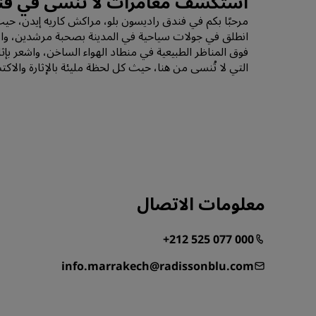
استكشف مغامرات لا تُنسى في فند
مرحبًا بكم في فندق راديسون بلو، مراكش كاريه إيدن، حيث 
انطلق في جولات سياحية في المدينة بصحبة مرشدين، واستكش
فوق المناظر الطبيعية في منطاد الهواء الساخن، واشعر بإثا
التي لا تُنسى من هنا، حيث كل لحظة مليئة بالإثارة والاك
معلومات الاتصال
+212 525 077 000
info.marrakech@radissonblu.com