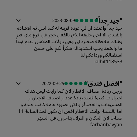
الغرف
"
جيد جداً
"
2023-08-09
جيد جداً واعتقد ان لي عوده قريبه له كما انني تم الاشاده
القيمة
بالفندق الا اخي خليفه الذي بالفعل حجز في فرع ماي فير
وهناك ملاحظه صغيره لي وهي دولاب الملابس قديم نوعاً
ما واعتقد يجب استدبداله شكراً لكم على حسن
جودة أماكن النوم
استقبالكم ووداعكم لنا
ialhit118533
الموقع
الغرف
"
افضل فندق
"
2022-09-25
النظافة
يرجى زيادة اصناف الافطار لان كما رايت ليس هناك
القيمة
اختيارات كثيرة فمثلا زيادة عدد و اصناف الاجبان و
المشروبات و العصائر و لكن بصورة عامة كانت جيدة و
الخدمة
اما بالنسبة لوقت الافطار افض ان تكون لحد الساعة 11
جودة أماكن النوم
صباحا لان المكان و النزلاء يتاخرون في السهر
farhanbavyan
الموقع