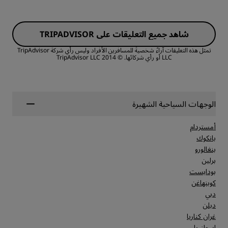
الغرف
النظافة
شاهد جميع التعليقات على TRIPADVISOR
القيمة
تمثل هذه التعليقات آراءً شخصيةً للمسافرين الأفراد وليس رأي شركة TripAdvisor
LLC أو رأي شركائها.
© 2014 TripAdvisor LLC
الخدمة
جودة أماكن النوم
الموقع
الوجهات السياحية الشهيرة
أمستردام
النظافة
بانكوك
بنغالورو
برلين
الخدمة
بودابست
كوبنهاغن
دبي
دبلن
غران كناريا
إسطنبول