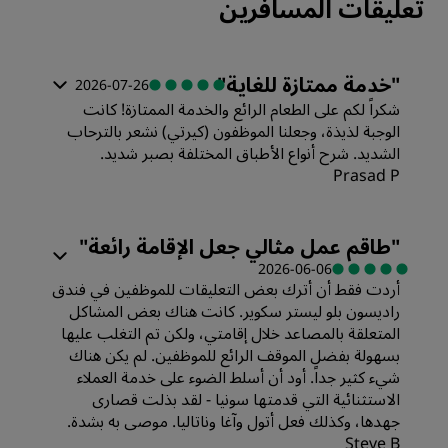
تعليقات المسافرين
"
خدمة ممتازة للغاية
"
2026-07-26
شكراً لكم على الطعام الرائع والخدمة الممتازة! كانت
الوجبة لذيذة، وجعلنا الموظفون (كيرتي) نشعر بالترحاب
الشديد. شرح أنواع الأطباق المختلفة بصبر شديد.
Prasad P
"
طاقم عمل مثالي جعل الإقامة رائعة
"
2026-06-06
أردت فقط أن أترك بعض التعليقات للموظفين في فندق
راديسون بلو ليستر سكوير. كانت هناك بعض المشاكل
المتعلقة بالمصاعد خلال إقامتي، ولكن تم التغلب عليها
بسهولة بفضل الموقف الرائع للموظفين. لم يكن هناك
شيء كثير جداً. أود أن أسلط الضوء على خدمة العملاء
الاستثنائية التي قدمتها سونيا - لقد بذلت قصارى
جهدها، وكذلك فعل أتول وآغا وناتاليا. موصى به بشدة.
Steve B