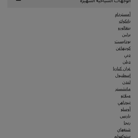
الوجهات السياحية الشهيرة
أمستردام
بانكوك
بنغالورو
برلين
بودابست
كوبنهاغن
دبي
دبلن
غران كناريا
إسطنبول
لندن
مانشستر
ميلانو
نيودلهي
أوسلو
باريس
ريجا
شنغهاي
ستوكهولم