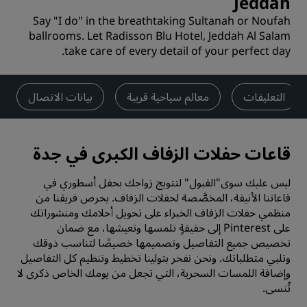
Jeddah
Say "I do" in the breathtaking Sultanah or Noufah
ballrooms. Let Radisson Blu Hotel, Jeddah Al Salam
take care of every detail of your perfect day.
التعليقات
معالم سياحية قريبة
بيانات الاتصال
قاعات حفلات الزفاف الكبرى في جدة
ليس عليك سوى"القبول" لتتويج زواجك بحفل أسطوري في
قاعاتنا الأنيقة، المخصَّصة لحفلات الزفاف. يحرص فريقنا من
منظمي حفلات الزفاف الخبراء على تحويل أحلامك ومنشوراتك
على Pinterest إلى حقيقةٍ تلمسها وتعيشها، مع ضمان
تخصيص جميع التفاصيل وتصميمها خصيصًا لتناسب ذوقك
وتلبي متطلباتك. ونحن نفخر بتولينا تخطيط وتنظيم كل التفاصيل
وإضافة اللمسات السحرية، التي تجعل من يومك الخاص ذكرى لا
تُنسى.