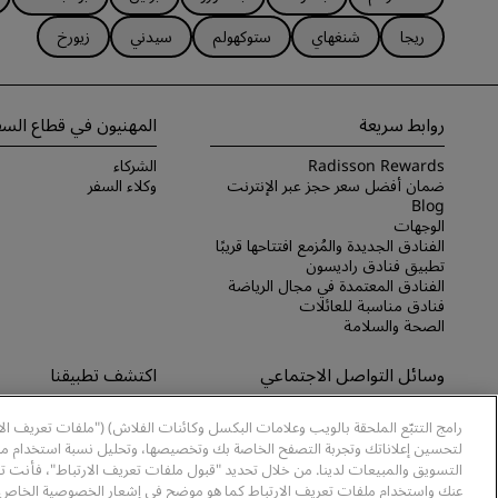
ريجا
شنغهاي
ستوكهولم
سيدني
زيورخ
روابط سريعة
المهنيون في قطاع السف
Radisson Rewards
الشركاء
ضمان أفضل سعر حجز عبر الإنترنت
وكلاء السفر
Blog
الوجهات
الفنادق الجديدة والمُزمع افتتاحها قريبًا
تطبيق فنادق راديسون
الفنادق المعتمدة في مجال الرياضة
فنادق مناسبة للعائلات
الصحة والسلامة
وسائل التواصل الاجتماعي
اكتشف تطبيقنا
علامات فنادق راديسون التجارية
اكتشف تطبيق Radisson Hotels
رامج التتبّع الملحقة بالويب وعلامات البكسل وكائنات الفلاش) ("ملفات تعريف ال
لتحسين إعلاناتك وتجربة التصفح الخاصة بك وتخصيصها، وتحليل نسبة استخدام موا
التسويق والمبيعات لدينا. من خلال تحديد "قبول ملفات تعريف الارتباط"، فأنت ت
عنك واستخدام ملفات تعريف الارتباط كما هو موضح في إشعار الخصوصية الخاص ب