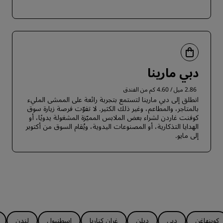
دبي مارينا
2.86 ميل / 4.60 كم من الفندق
انطلق إلى دبي مارينا لتستمع بتجربة رائعة على الممشى المليء
بالمتاجر، والمطاعم، وغير ذلك الكثير. لا تفوّت فرصة زيارة سوق
كوفنت غاردن لشراء بعض الملابس المميّزة المشغولة يدويًا، أو
الهدايا التذكارية، أو المصنوعات اليدوية، ويُقام السوق من أكتوبر
إلى مايو.
كوبنهاغن
دبي
دبلن
غران كناريا
إسطنبول
لندن