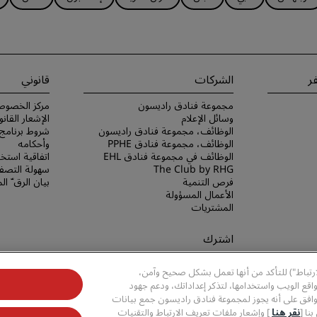
ر
الشركات
قانوني
مجموعة فنادق راديسون
مركز الخصوص
وسائل الإعلام
الإشعار القانو
الوظائف، مجموعة فنادق راديسون
الوظائف، مجموعة فنادق PPHE
وأحكامه
الوظائف في مجموعة فنادق EHL
اتفاقية استخد
The Club by RHG
سهولة التصفح
فرص التنمية
بيان الرق ّ ا
الأعمال المسؤولة
المشتريات
اشترك
لا تفوّت فرصة الحصول على أفضل
ارتباط") للتأكد من أنها تعمل بشكل صحيح وآمن،
عروضنا
قع الويب واستخدامها، لتذكر إعداداتك، ودعم جهود
وافق على أنه يجوز لمجموعة فنادق راديسون جمع بيانات
نا [
نقر هنا
] وإشعار ملفات تعريف الارتباط والتقنيات