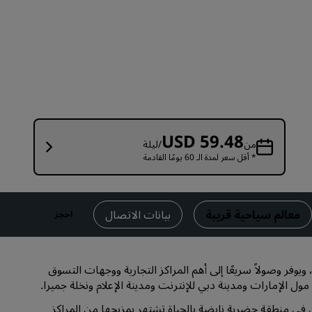
قاعات الزفاف
إقامات مستدامة
إقامات الفرق الرياضية
مسافر بغرض العمل
فنادق في وسط المدينة
تفضل بزيارة مدونتنا
USD 59.48
من
/ليلة
* أقل سعر لمدة الـ 60 يومًا القادمة
Radisson Rewards
استكشف برنامج Radisson Rewards
المزايا
معالم سياحية قريبة
بيانات الاتصال
احجز
كيفية استخدام النقاط
كيفية ربح النقاط
يوفر وصولاً سريعًا إلى أهم المراكز التجارية ووجهات التسوق
موظفو الحجز ومُنظِّمو الرحلات
مول الإمارات ومدينة دبي للإنترنت ومدينة الإعلام ونخلة جميرا.
 في منطقة حضرية نابضة بالحياة تشتهر بمزيجها من المراكز