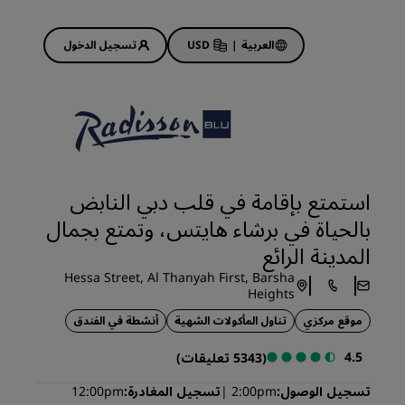
العربية
|
USD
تسجيل الدخول
Rad
عروض الفنادق
استكشف عروضنا
استمتع بإقامة في قلب دبي النابض
ابدأ الآن لربح الكثير
بالحياة في برشاء هايتس، وتمتع بجمال
Deals of the Day
المدينة الرائع
احجز مقدمًا
Hessa Street, Al Thanyah First, Barsha
 قريبًا
اطلع على الباقات المتاحة لدينا
Heights
موقع مركزي
تناول المأكولات الشهية
أنشطة في الفندق
أفكار السفر
4.5
(5343 تعليقات)
فنادق مناسبة للعائلات
تسجيل الوصول
2:00pm
تسجيل المغادرة
12:00pm
Rad Pets