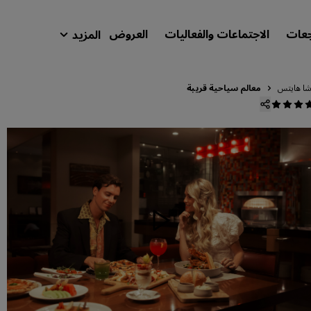
جعات
الاجتماعات والفعاليات
العروض
المزيد
isson Rewards
حجوزاتي
شا هايتس
معالم سياحية قريبة
ابحث عن فندقك
الوجهات
المنتجعات
شقق فندقية مجهزة
فنادق قريبة من المطار
الفنادق الجديدة والمرتقب افتتاحها
الاجتماعات والفعاليات
استكشف برنامج Radisson Meetings
احجز اجتماعًا