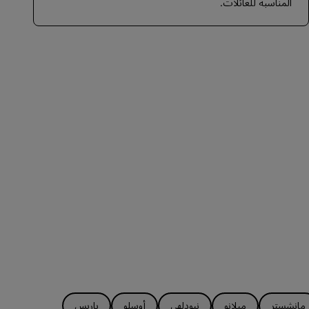
المناسبة للعائلات.
مانشستر
ميلانو
نيودلهي
أوسلو
باريس