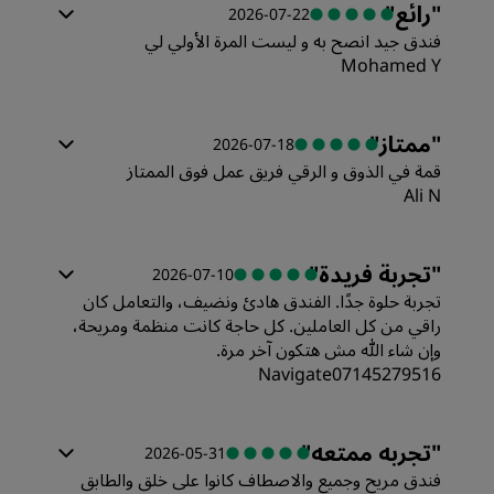
"
رائع
"
2026-07-22
فندق جيد انصح به و ليست المرة الأولي لي
القيمة
Mohamed Y
الغرف
جودة أماكن النوم
"
ممتاز
"
2026-07-18
قمة في الذوق و الرقي فريق عمل فوق الممتاز
القيمة
Ali N
الموقع
جودة أماكن النوم
النظافة
"
تجربة فريدة
"
2026-07-10
تجربة حلوة جدًا. الفندق هادئ ونضيف، والتعامل كان
راقي من كل العاملين. كل حاجة كانت منظمة ومريحة،
الموقع
الخدمة
وإن شاء الله مش هتكون آخر مرة.
Navigate07145279516
النظافة
الغرف
"
تجربه ممتعه
"
2026-05-31
الخدمة
فندق مريح وجميع والاصطاف كانوا على خلق والطابق