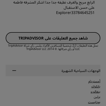
القيمة
الرابع مريح والغرف نظيفه جدا جدا اشكر المشرفه فاطمه
علي حسن الاستقبال
Explorer33784645251
جودة أماكن النوم
الغرف
الموقع
شاهد جميع التعليقات على TRIPADVISOR
القيمة
النظافة
تمثل هذه التعليقات آراءً شخصيةً للمسافرين الأفراد وليس رأي شركة TripAdvisor
LLC أو رأي شركائها.
© 2014 TripAdvisor LLC
جودة أماكن النوم
الخدمة
الموقع
الوجهات السياحية الشهيرة
أمستردام
النظافة
بانكوك
بنغالورو
برلين
الخدمة
بودابست