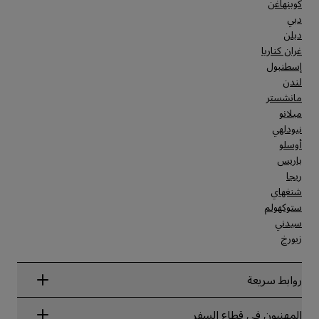
كوبنهاغن
دبي
دبلن
غران كناريا
إسطنبول
لندن
مانشستر
ميلانو
نيودلهي
أوسلو
باريس
ريجا
شنغهاي
ستوكهولم
سيدني
زيورخ
روابط سريعة
Radisson Rewards
المهنيون في قطاع السفر