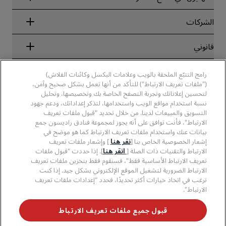
ضمان أفضل سعر حجز عبر الإنترنت
Blog
الشركاء
الشركات
الوجهات
وكلاء السفر
الفنادق الجديدة والمُزمع افتتاحها قريبًا
مجموعة فنادق راديسون
قانوني
تطبيق فنادق راديسون
وسائل الإعلام
الفنادق المعتمدة في مجال الرياضة
الوظائف، مجموعة فنادق راديسون
مركز الخصوصية
مساعدة
فنادق مناسبة للعائلات
رامج التتبّع الملحقة بالويب وعلامات البكسل وكائنات الفلاش)
الوظائف، مجموعة فنادق PPHE
الإشعار القانوني
الصحة والسلامة
("ملفات تعريف الارتباط") للتأكد من أنها تعمل بشكل صحيح وآمن،
الوظائف في مجموعة فنادق EHL
شروط برنامج Radisson Rewards وأحكامه
لتحسين إعلاناتك وتجربة التصفح الخاصة بك وتخصيصها، وتحليل
تنبيهات للمستهلكين
The Club by RHG
وسائل التواصل الاجتماعي
اتفاقية استخدام الموقع
نسبة استخدام مواقع الويب واستخدامها، لتذكر إعداداتك، ودعم جهود
بيانات الاتصال
فرص التنمية
التسويق والمبيعات لدينا. من خلال تحديد "قبول ملفات تعريف
سهولة التصفح الرقمي
الأسئلة الشائعة
علامات فنادق راديسون التجارية
الأعمال المسؤولة
الارتباط"، فأنت توافق على أنه يجوز لمجموعة فنادق راديسون جمع
بيان الرق ّ المعاصر
خريطة الموقع
بيانات عنك واستخدام ملفات تعريف الارتباط كما هو موضح في
المشتريات
إشعار الخصوصية الخاص بنا [
نقر هنا
] وإشعار ملفات تعريف
الارتباط والتقنيات ذات الصلة [
انقر هنا
]. إذا حددت "قبول ملفات
تعريف الارتباط الأساسية فقط"، فسنقوم فقط بتخزين ملفات تعريف
الارتباط الضرورية لتشغيل الموقع الإلكتروني بشكل جيد. إذا كنت
ترغب في اتخاذ خيارات أكثر تحديدًا، فحدد "إعدادات ملفات تعريف
الارتباط".
لا تفوّت فرصة الحصول على أفضل عروضنا
قبول جميع ملفات تعريف الارتباط