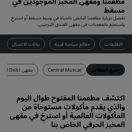
مطعمنا ومقهى المخبز الموجودين في
مسقط
تفضل بزيارة مطعمنا النابض بالحياة في وسط مسقط أو استرخِ
واستمتع بالمعجنات في مقهى الفندق الترحيبي.
التعليقات
معالم سياحية قريبة
بيانات الاتصال
جميع المطاعم
Central Muscat
مقهى Central Dolci
اكتشف مطعمنا المفتوح طوال اليوم
والذي يقدم مأكولات مستوحاة من
المأكولات العالمية أو استرخِ في مقهى
المخبز الحرفي الخاص بنا