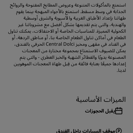
استمتع بالمأكولات المتنوعة وعروض المطابخ المفتوحة والروائح
الجذابة في وسط مسقط. استمتع بالأجواء المبهجة بينما يقوم
طهاتنا بإعداد الأطباق الغربية والآسيوية والشرق أوسطية
والهندية، والتي يتم تقديمها بشكل أفضل مع مشروباتنا غير
الكحولية المميزة. للمناسبات الخاصة أو الاحتفالات، يمكنك تناول
الطعام في أماكن تناول الطعام الخاصة بنا، أو مناطق الردهة، أو
في الفناء. في مقهى ومخبز Central Dolci الحرفي بالفندق،
يمكن للضيوف الاستمتاع بمجموعة مختارة من المعجنات
المصنوعة يدويًا والفطائر الشهية والخبز العطري - والتي يتم
إعدادها جميعًا بعناية فائقة من قِبل طهاة المعجنات الموهوبين
لدينا.
الميزات الأساسية
يقبل الحجوزات
موقف السيارات داخل الفندق