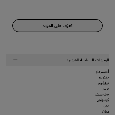
الوجهات السياحية الشهيرة
أمستردام
بانكوك
بنغالورو
برلين
بودابست
كوبنهاغن
دبي
دبلن