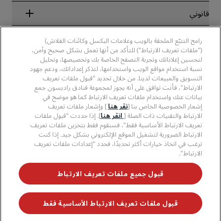
الفنادق الجديدة والمُزمع افتتاحها قريبًا
مجموعة فنادق راديسون
قانوني
تطبيق فنادق راديسون
وسائل الإعلام
الفنادق المعتمدة في مجال الرياضة
الوظائف، مجموعة فنادق راديسون
مركز الخصوصية
مساعدة
فنادق مناسبة للعائلات
رامج التتبّع الملحقة بالويب وعلامات البكسل وكائنات الفلاش)
الوظائف، مجموعة فنادق PPHE
الإشعار القانوني
الصحة والسلامة
("ملفات تعريف الارتباط") للتأكد من أنها تعمل بشكل صحيح وآمن،
الوظائف في مجموعة فنادق EHL
شروط برنامج Radisson Rewards وأحكامه
لتحسين إعلاناتك وتجربة التصفح الخاصة بك وتخصيصها، وتحليل
تنبيهات للمستهلكين
The Club by RHG
وسائل التواصل الاجتماعي
اتفاقية استخدام الموقع
نسبة استخدام مواقع الويب واستخدامها، لتذكر إعداداتك، ودعم جهود
بيانات الاتصال
فرص التنمية
التسويق والمبيعات لدينا. من خلال تحديد "قبول ملفات تعريف
سهولة التصفح الرقمي
الأسئلة الشائعة
علامات فنادق راديسون التجارية
الأعمال المسؤولة
الارتباط"، فأنت توافق على أنه يجوز لمجموعة فنادق راديسون جمع
بيان الرق ّ المعاصر
خريطة الموقع
بيانات عنك واستخدام ملفات تعريف الارتباط كما هو موضح في
المشتريات
إشعار الخصوصية الخاص بنا [
نقر هنا
] وإشعار ملفات تعريف
الارتباط والتقنيات ذات الصلة [
انقر هنا
]. إذا حددت "قبول ملفات
تعريف الارتباط الأساسية فقط"، فسنقوم فقط بتخزين ملفات تعريف
الارتباط الضرورية لتشغيل الموقع الإلكتروني بشكل جيد. إذا كنت
ترغب في اتخاذ خيارات أكثر تحديدًا، فحدد "إعدادات ملفات تعريف
الارتباط".
لا تفوّت فرصة الحصول على أفضل عروضنا
قبول جميع ملفات تعريف الارتباط
قبول ملفات تعريف الارتباط الأساسية فقط
© 2026 مجموعة فنادق راديسون.
جميع الحقوق محفوظة. مجموعة فنادق
راديسون (RHG)، وراديسون، وراديسون رِد، وراديسون بلو، وراديسون كوليكشن،