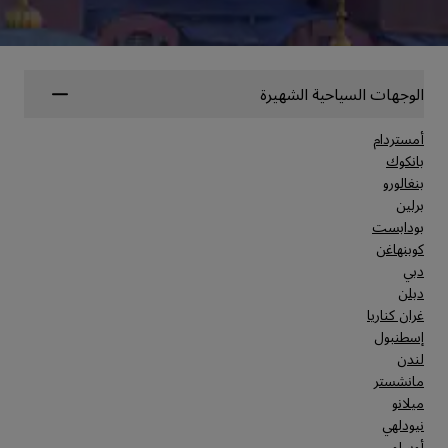
الوجهات السياحية الشهيرة
أمستردام
بانكوك
بنغالورو
برلين
بودابست
كوبنهاغن
دبي
دبلن
غران كناريا
إسطنبول
لندن
مانشستر
ميلانو
نيودلهي
أوسلو