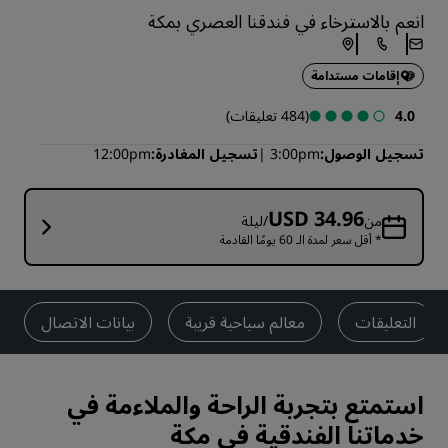
انعم بالاسترخاء في فندقنا العصري بمكة
إقامات مستدامة
4.0
(484 تعليقات)
تسجيل الوصول
3:00pm
تسجيل المغادرة
12:00pm
USD 34.96
من
/ليلة
* أقل سعر لمدة الـ 60 يومًا القادمة
التعليقات
معالم سياحية قريبة
بيانات الاتصال
استمتع بتجربة الراحة والملاءمة في
خدماتنا الفندقية في مكة