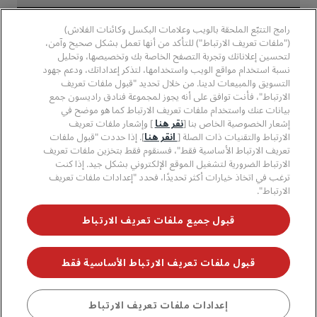
وسائل الإعلام
الفنادق المعتمدة في مجال الرياضة
الوظائف، مجموعة فنادق راديسون
مركز الخصوصية
مساعدة
فنادق مناسبة للعائلات
رامج التتبّع الملحقة بالويب وعلامات البكسل وكائنات الفلاش)
الوظائف، مجموعة فنادق PPHE
الإشعار القانوني
الصحة والسلامة
("ملفات تعريف الارتباط") للتأكد من أنها تعمل بشكل صحيح وآمن،
الوظائف في مجموعة فنادق EHL
شروط برنامج Radisson Rewards وأحكامه
لتحسين إعلاناتك وتجربة التصفح الخاصة بك وتخصيصها، وتحليل
تنبيهات للمستهلكين
The Club by RHG
وسائل التواصل الاجتماعي
اتفاقية استخدام الموقع
نسبة استخدام مواقع الويب واستخدامها، لتذكر إعداداتك، ودعم جهود
بيانات الاتصال
فرص التنمية
التسويق والمبيعات لدينا. من خلال تحديد "قبول ملفات تعريف
سهولة التصفح الرقمي
الأسئلة الشائعة
علامات فنادق راديسون التجارية
الأعمال المسؤولة
الارتباط"، فأنت توافق على أنه يجوز لمجموعة فنادق راديسون جمع
بيان الرق ّ المعاصر
خريطة الموقع
بيانات عنك واستخدام ملفات تعريف الارتباط كما هو موضح في
المشتريات
إشعار الخصوصية الخاص بنا [
نقر هنا
] وإشعار ملفات تعريف
الارتباط والتقنيات ذات الصلة [
انقر هنا
]. إذا حددت "قبول ملفات
تعريف الارتباط الأساسية فقط"، فسنقوم فقط بتخزين ملفات تعريف
الارتباط الضرورية لتشغيل الموقع الإلكتروني بشكل جيد. إذا كنت
ترغب في اتخاذ خيارات أكثر تحديدًا، فحدد "إعدادات ملفات تعريف
الارتباط".
لا تفوّت فرصة الحصول على أفضل عروضنا
قبول جميع ملفات تعريف الارتباط
قبول ملفات تعريف الارتباط الأساسية فقط
© 2026 مجموعة فنادق راديسون.
جميع الحقوق محفوظة. مجموعة فنادق
راديسون (RHG)، وراديسون، وراديسون رِد، وراديسون بلو، وراديسون كوليكشن،
وراديسون إنديفيديولز، وبارك بلازا، وبارك إن، وكانتري إن آند سويتس، وPrize by
Radisson، وRadisson Rewards، وRadisson Meetings هي علامات تجارية
احجز
إعدادات ملفات تعريف الارتباط
مُسجَّلة في مكتب الولايات المتحدة لبراءات الاختراع والعلامات التجارية وأماكن أخرى.