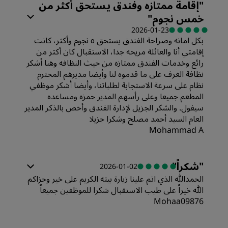
"
إقامة ممتازه وفندق يستحق أكثر من
خمس نجوم
"
الموقع
الخدمة
القيمة
2026-01-23
بكل امانه وصراحة الفندق يستحق ٥ نجوم وأكثر، كانت
النظافة
إقامتي أنا والعائلة مريحه جدا، الاستقبال كان أكثر من
جودة أماكن النوم
رائع وخدمات الفندق ممتازه من حيث النظافه وهنا أشكر
نظافة الغرف على ما قدموه لنا وأيضا مديرهم المحترم
الخدمة
نظام على سرعة الاستجابة لطلباتنا، وأيضا أشكر موظفي
الموقع
المطعم جميعا وعلى رأسهم المدير حمزه ومساعده
سيفول. والشكر الجزيل لإدارة الفندق وأخص بالذكر المدير
العام السيد أحمد مصلح وشكرا جزيلا
النظافة
Mohammad A
الخدمة
"
شكراً
"
2026-01-02
الحمدالله الذي اتم علينا زيارة بيته الكريم على خير وجزاكم
الله خيراً على طيب الاستقبال شكرا للموظفين جميعاً
Mohaa09876