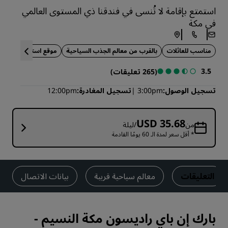
استمتع بإقامة لا تُنسى في فندقنا ذي المستوى العالمي
في مكة
مناسب للعائلات
بالقرب من معالم الجذب السياحية
موقع استراتيجي
3.5
(265 تعليقات)
تسجيل الوصول
3:00pm
تسجيل المغادرة
12:00pm
USD 35.68
من
/ليلة
* أقل سعر لمدة الـ 60 يومًا القادمة
التعليقات
معالم سياحية قريبة
بيانات الاتصال
بارك إن باي راديسون مكة النسيم
-