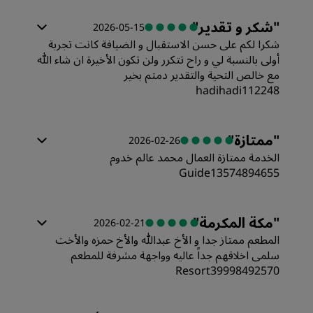
"
شكر و تقدير
"
2026-05-15
شكرا لكم على حسن الاستقبال و الضيافة كانت تجربة
أولى بالنسبة لي و راح تتكرر ولن تكون الأخيرة ان شاء الله
مع خالص التحية والتقدير دمتم بخير
hadihadi112248
الغرف
"
ممتازة
"
2026-02-26
الخدمة ممتازة العمال محمد عالم خدوم
القيمة
Guide13574894655
الغرف
جودة أماكن النوم
"
مكة المكرمة
"
2026-02-21
المطعم ممتاز جدا و الأخ عبدالله والأخ حمزه والأخت
القيمة
سلمى اخلاقهم جداً عاليه وواجهة مشرفة للمطعم
الموقع
Resort39998492570
جودة أماكن النوم
النظافة
الغرف