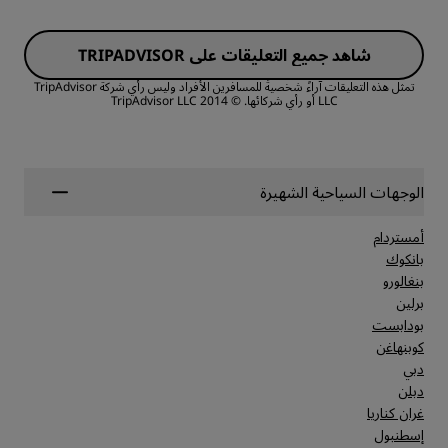
الغرف
شاهد جميع التعليقات على TRIPADVISOR
القيمة
تمثل هذه التعليقات آراءً شخصيةً للمسافرين الأفراد وليس رأي شركة TripAdvisor
LLC أو رأي شركائها.
© 2014 TripAdvisor LLC
جودة أماكن النوم
الموقع
الوجهات السياحية الشهيرة
أمستردام
النظافة
بانكوك
بنغالورو
برلين
الخدمة
بودابست
كوبنهاغن
دبي
دبلن
غران كناريا
إسطنبول