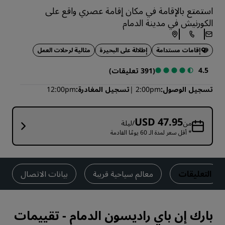
استمتع بالإقامة في مكان إقامة عصري واقع على
الكورنيش في مدينة الدمام
إقامات مستدامة
إطلالة على البحيرة
مثالية لرحلات العمل
4.5
(391 تعليقات)
تسجيل الوصول
2:00pm
تسجيل المغادرة
12:00pm
USD 47.95
من
/ليلة
* أقل سعر لمدة الـ 60 يومًا القادمة
التعليقات
معالم سياحية قريبة
بيانات الاتصال
بارك إن باي راديسون الدمام
-
تقييمات