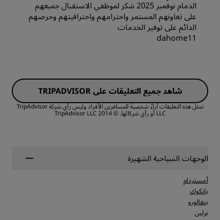
الدمام نوفمبر 2025 شكر لموظفي الاستقبال جميعهم
الموقع
القيمة
على تعاونهم المستمر واحترامهم واحترافيتهم وحرصهم
الدائم على توفير الخدمات
النظافة
dahome11
جودة أماكن النوم
الغرف
الخدمة
الموقع
شاهد جميع التعليقات على TRIPADVISOR
القيمة
النظافة
تمثل هذه التعليقات آراءً شخصيةً للمسافرين الأفراد وليس رأي شركة TripAdvisor
LLC أو رأي شركائها.
© 2014 TripAdvisor LLC
جودة أماكن النوم
الخدمة
الموقع
الوجهات السياحية الشهيرة
أمستردام
النظافة
بانكوك
بنغالورو
برلين
الخدمة