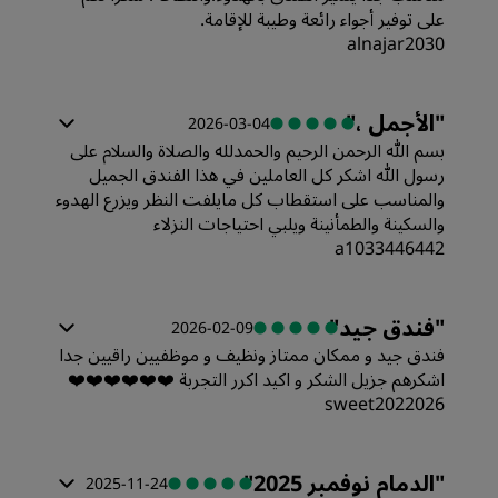
على توفير أجواء رائعة وطيبة للإقامة.
alnajar2030
جودة أماكن النوم
الغرف
"
الأجمل ،
"
2026-03-04
الموقع
بسم الله الرحمن الرحيم والحمدلله والصلاة والسلام على
القيمة
رسول الله اشكر كل العاملين في هذا الفندق الجميل
النظافة
والمناسب على استقطاب كل مايلفت النظر ويزرع الهدوء
والسكينة والطمأنينة ويلبي احتياجات النزلاء
جودة أماكن النوم
a1033446442
الخدمة
الغرف
النظافة
"
فندق جيد
"
2026-02-09
فندق جيد و ممكان ممتاز ونظيف و موظفيين راقيين جدا
القيمة
اشكرهم جزيل الشكر و اكيد اكرر التجربة ❤️❤️❤️❤️❤️❤️
sweet2022026
جودة أماكن النوم
الغرف
"
الدمام نوفمبر 2025
"
2025-11-24