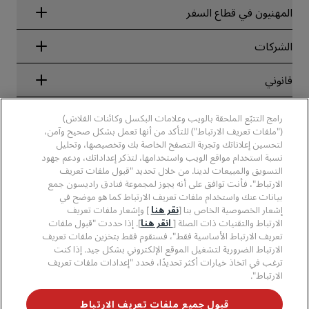
Radisson Rewards
المهنيون في قطاع السفر
ضمان أفضل سعر حجز عبر الإنترنت
Blog
الشركاء
الشركات
الوجهات
وكلاء السفر
الفنادق الجديدة والمُزمع افتتاحها قريبًا
مجموعة فنادق راديسون
قانوني
تطبيق فنادق راديسون
وسائل الإعلام
الفنادق المعتمدة في مجال الرياضة
الوظائف، مجموعة فنادق راديسون
مركز الخصوصية
مساعدة
فنادق مناسبة للعائلات
رامج التتبّع الملحقة بالويب وعلامات البكسل وكائنات الفلاش)
الوظائف، مجموعة فنادق PPHE
الإشعار القانوني
الصحة والسلامة
("ملفات تعريف الارتباط") للتأكد من أنها تعمل بشكل صحيح وآمن،
الوظائف في مجموعة فنادق EHL
شروط برنامج Radisson Rewards وأحكامه
لتحسين إعلاناتك وتجربة التصفح الخاصة بك وتخصيصها، وتحليل
تنبيهات للمستهلكين
The Club by RHG
وسائل التواصل الاجتماعي
اتفاقية استخدام الموقع
نسبة استخدام مواقع الويب واستخدامها، لتذكر إعداداتك، ودعم جهود
بيانات الاتصال
فرص التنمية
التسويق والمبيعات لدينا. من خلال تحديد "قبول ملفات تعريف
سهولة التصفح الرقمي
الأسئلة الشائعة
علامات فنادق راديسون التجارية
الأعمال المسؤولة
الارتباط"، فأنت توافق على أنه يجوز لمجموعة فنادق راديسون جمع
بيان الرق ّ المعاصر
خريطة الموقع
بيانات عنك واستخدام ملفات تعريف الارتباط كما هو موضح في
المشتريات
إشعار الخصوصية الخاص بنا [
نقر هنا
] وإشعار ملفات تعريف
الارتباط والتقنيات ذات الصلة [
انقر هنا
]. إذا حددت "قبول ملفات
تعريف الارتباط الأساسية فقط"، فسنقوم فقط بتخزين ملفات تعريف
الارتباط الضرورية لتشغيل الموقع الإلكتروني بشكل جيد. إذا كنت
ترغب في اتخاذ خيارات أكثر تحديدًا، فحدد "إعدادات ملفات تعريف
الارتباط".
لا تفوّت فرصة الحصول على أفضل عروضنا
قبول جميع ملفات تعريف الارتباط