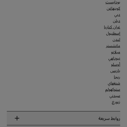
بودابست
كوبنهاغن
دبي
دبلن
غران كناريا
إسطنبول
لندن
مانشستر
ميلانو
نيودلهي
أوسلو
باريس
ريجا
شنغهاي
ستوكهولم
سيدني
زيورخ
روابط سريعة