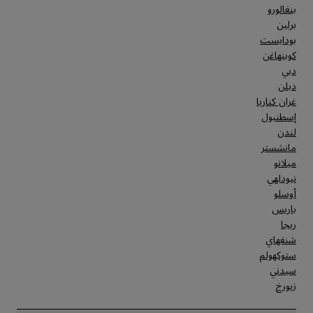
بنغالورو
برلين
بودابست
كوبنهاغن
دبي
دبلن
غران كناريا
إسطنبول
لندن
مانشستر
ميلانو
نيودلهي
أوسلو
باريس
ريجا
شنغهاي
ستوكهولم
سيدني
زيورخ