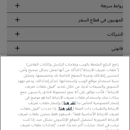
روابط سريعة
Radisson Rewards
المهنيون في قطاع السفر
ضمان أفضل سعر حجز عبر الإنترنت
Blog
الشركاء
الشركات
الوجهات
وكلاء السفر
الفنادق الجديدة والمُزمع افتتاحها قريبًا
مجموعة فنادق راديسون
قانوني
تطبيق فنادق راديسون
وسائل الإعلام
الفنادق المعتمدة في مجال الرياضة
الوظائف، مجموعة فنادق راديسون
مركز الخصوصية
مساعدة
فنادق مناسبة للعائلات
رامج التتبّع الملحقة بالويب وعلامات البكسل وكائنات الفلاش)
الوظائف، مجموعة فنادق PPHE
الإشعار القانوني
الصحة والسلامة
("ملفات تعريف الارتباط") للتأكد من أنها تعمل بشكل صحيح وآمن،
الوظائف في مجموعة فنادق EHL
شروط برنامج Radisson Rewards وأحكامه
تنبيهات للمستهلكين
لتحسين إعلاناتك وتجربة التصفح الخاصة بك وتخصيصها، وتحليل
The Club by RHG
وسائل التواصل الاجتماعي
اتفاقية استخدام الموقع
نسبة استخدام مواقع الويب واستخدامها، لتذكر إعداداتك، ودعم جهود
بيانات الاتصال
فرص التنمية
التسويق والمبيعات لدينا. من خلال تحديد "قبول ملفات تعريف
سهولة التصفح الرقمي
الأسئلة الشائعة
علامات فنادق راديسون التجارية
الأعمال المسؤولة
الارتباط"، فأنت توافق على أنه يجوز لمجموعة فنادق راديسون جمع
بيان الرق ّ المعاصر
خريطة الموقع
بيانات عنك واستخدام ملفات تعريف الارتباط كما هو موضح في
المشتريات
إشعار الخصوصية الخاص بنا [
نقر هنا
] وإشعار ملفات تعريف
الارتباط والتقنيات ذات الصلة [
انقر هنا
]. إذا حددت "قبول ملفات
تعريف الارتباط الأساسية فقط"، فسنقوم فقط بتخزين ملفات تعريف
الارتباط الضرورية لتشغيل الموقع الإلكتروني بشكل جيد. إذا كنت
ترغب في اتخاذ خيارات أكثر تحديدًا، فحدد "إعدادات ملفات تعريف