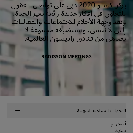
يركز إكسبو 2020 دبي على تواصل العقول
للتعاون في أفكار جديدة رائعة تغير الحياة،
ويعد وجهة الأحلام للاجتماعات والفعاليات
التي لا تُنسى، وتستضيفه مجموعة لا
تُضاهى من فنادق راديسون العالمية.
RADISSON MEETINGS
الوجهات السياحية الشهيرة
أمستردام
بانكوك