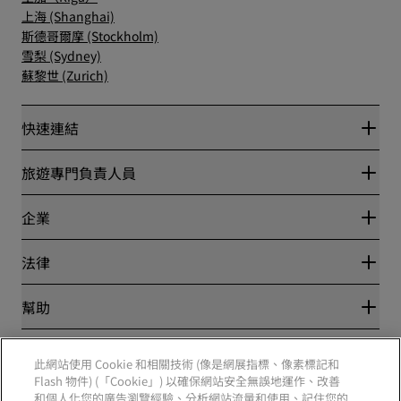
上海 (Shanghai)
斯德哥爾摩 (Stockholm)
雪梨 (Sydney)
蘇黎世 (Zurich)
快速連結
Radisson Rewards
旅遊專門負責人員
最優惠線上房價保證
Blog
夥伴
企業
目的地
旅行社
全新即將登場的飯店
麗笙酒店集團
法律
Radisson Hotels APP
媒體
運動認證的酒店
工作機會 RHG
隱私權中心
幫助
適合家庭的酒店
工作機會 PPHE
法律聲明
健康與安全
工作機會 EHL
麗賞會條款和條件
消費者提醒
The Club by RHG
社群媒體
網站使用協定
此網站使用 Cookie 和相關技術 (像是網展指標、像素標記和
聯絡
業務開發
數位協助工具
Flash 物件) (「Cookie」) 以確保網站安全無誤地運作、改善
常見問題解答
責任企業
Radisson Hotels 品牌
和個人化您的廣告瀏覽經驗、分析網站流量和使用、記住您的