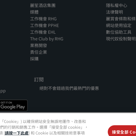
麗笙酒店集團
隱私權中心
媒體
法律聲明
工作機會 RHG
麗賞會條款和條
工作機會 PPHE
網站使用協定
工作機會 EHL
數位協助工具
The Club by RHG
現代奴役制聲明
業務開發
責任企業
採購
訂閱
絕對不會錯過我們最熱門的優惠
App
) (「Cookie」) 以確保網站安全無誤地運作、改善和
行銷和銷售工作。選擇「接受全部 cookie」，
sson、Radisson RED、Radisson Blu、Radisson Collection、Radisson Individu
接受全部 Coo
 [
請按一下此處
] 和 Cookie 以及相關技術意事項
 的商標。