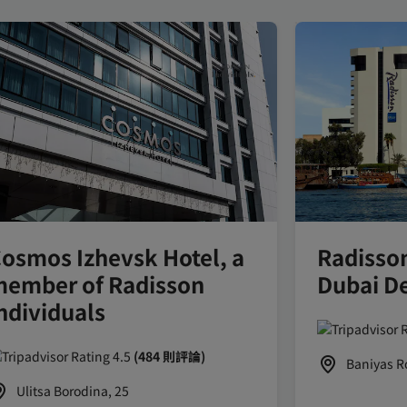
osmos Izhevsk Hotel, a
Radisson
ember of Radisson
Dubai De
ndividuals
(484 則評論)
Baniyas R
Ulitsa Borodina, 25