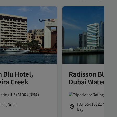
 Blu Hotel,
Radisson Blu Ho
ira Creek
Dubai Waterfro
(3196 則評論)
(2
P.O. Box 16021 Marasi D
oad, Deira
Bay