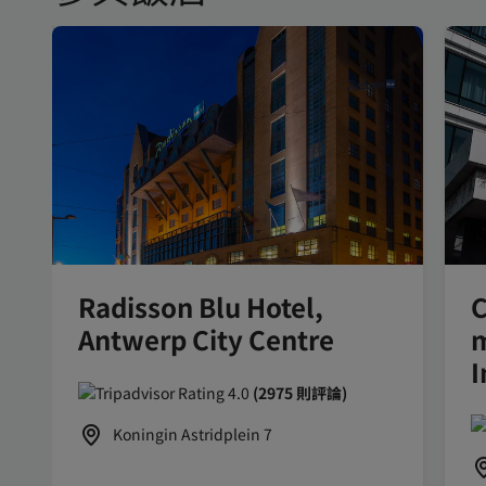
Radisson Blu Hotel,
C
Antwerp City Centre
m
I
(2975 則評論)
Koningin Astridplein 7