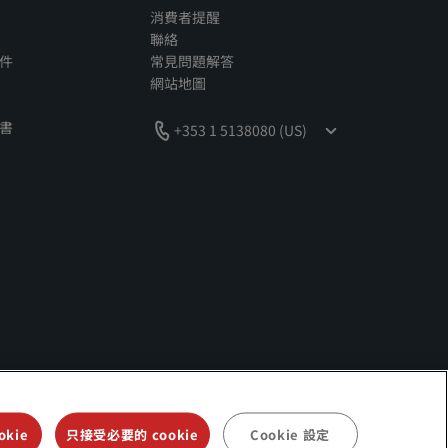
消費者提醒
聯絡
件
常見問題解答
網站地圖
書
+353 1 5138080 (US)
als、Park Plaza、Park Inn、Country Inn & Suites、Prize by
kie
只接受必要的 cookie
Cookie 設定