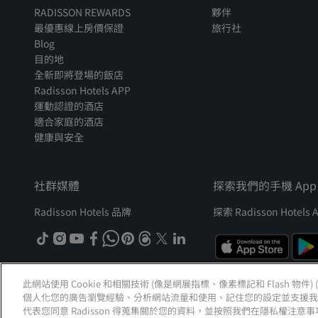
RADISSON REWARDS
夥伴
最優惠線上房價保證
旅行社
Blog
目的地
全新即將登場的飯店
Radisson Hotels APP
運動認證的酒店
適合家庭的酒店
健康與安全
社群媒體
探索我們的手機 App
Radisson Hotels 品牌
探索 Radisson Hotels 
tiktok
instagram
youtube
facebook
whatsapp
pinterest
threads
twitter
linkedin
此網站使用 Cookie 和相關技術 (像是網展指標、像素標記和 Flash 物件
個人化您的廣告瀏覽經驗、分析網站流量和使用、記住您的設定並支援我們的
© 2026 Radisson Hotel Group
版權所有。RHG Radisson Hotel Group、Radi
代表您同意 Radisson 得蒐集關於您的資料，並按照我們在隱私權注意事項
Radisson、麗賞會以及 Radisson Meetings 皆為 Radisson Hotel Group