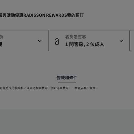
議與活動
優惠
RADISSON REWARDS
我的預訂
退房
客房及賓客
期
1 間客房, 2 位成人
條款和條件
可能造成的損壞和／或與之相關費用（例如停車費用），本飯店概不負責。