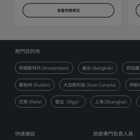
查看供應情況
熱門目的地
阿姆斯特丹 (Amsterdam)
曼谷 (Bangkok)
邦加羅爾 
都柏林 (Dublin)
大加那利島 (Gran Canaria)
伊斯坦堡
巴黎 (Paris)
里加（Riga）
上海 (Shanghai)
快速連結
旅遊專門負責人員