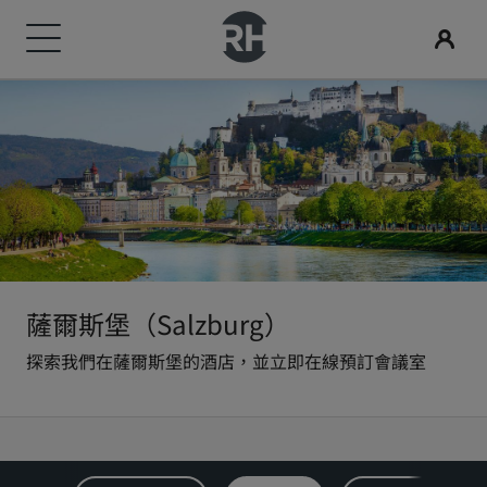
我們的品牌
尋找您的酒店
會議與活動
搜尋航班
用餐
數位服務
酒店優惠
旅行創意
Radisson Rewards
Radisson Hotels 品牌
目的地
探索 Radisson Meetings
搜尋航班
搜尋餐廳
Radisson Hotels APP
探索優惠折扣
適合家庭的酒店
探索麗賞會
Radisson Collection
Radisson Blu
度假酒店
預訂會議空間
首次預訂？
Rad Pets
會員福利
酒店式公寓
要求報價
當日優惠
婚禮場地
如何使用積分
Radisson
Radisson RED
薩爾斯堡（Salzburg）
探索我們在薩爾斯堡的酒店，並立即在線預訂會議室
機場酒店
活動目的地
事先預訂
環保酒店
如何賺取積分
Radisson Individuals
art'otel
即將登場的全新酒店
產業解決方案
查看我們的套裝方案
運動團隊住宿
專業訂房人員和會議組織者
商務旅客