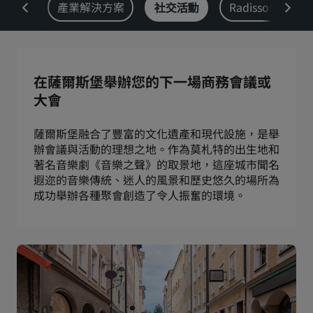
chine
產業解決方案
社交活動
Radisson Rew
Park Plaza
Park Inn by Radisson
市中心酒店
造訪我們的部落格
在薩爾斯堡舉辦您的下一場商務會議或
Prize by Radisson
Country Inn & Suites
大會
薩爾斯堡融合了豐富的文化遺產和現代設施，是舉
辦會議與活動的理想之地。作為莫札特的出生地和
中國區關聯品牌
著名音樂劇《音樂之聲》的取景地，這座城市聞名
J.
Jin Jiang
遐迩的音樂傳統、迷人的風景和歷史悠久的場所為
成功舉辦各種聚會創造了令人振奮的環境。
Kunlun
Golden Tulip