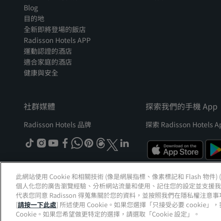
Blog
目的地
全新即將登場的飯店
Radisson Hotels APP
運動認證的酒店
適合家庭的酒店
健康與安全
社群媒體
探索我們的手機 App
Radisson Hotels 品牌
探索 Radisson Hotels A
tiktok
instagram
youtube
facebook
whatsapp
pinterest
threads
twitter
linkedin
此網站使用 Cookie 和相關技術 (像是網展指標、像素標記和 Flash 物件
個人化您的廣告瀏覽經驗、分析網站流量和使用、記住您的設定並支援我們的
© 2026 Radisson Hotel Group
版權所有。RHG Radisson Hotel Group、Radi
代表您同意 Radisson 得蒐集關於您的資料，並按照我們在隱私權注意事項
Radisson、麗賞會以及 Radisson Meetings 皆為 Radisson Hotel Group
[
請按一下此處
] 所述使用 Cookie。如果您選擇「只接受必要 cook
Cookie。如果您希望做更特定的選擇，請選取「Cookie 設定」。