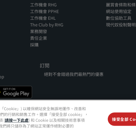
工作機會 RHG
麗賞會條款和條
工作機會 PPHE
網站使用協定
工作機會 EHL
數位協助工具
The Club by RHG
現代奴役制聲明
業務開發
責任企業
採購
訂閱
絕對不會錯過我們最熱門的優惠
pp
) (「Cookie」) 以確保網站安全無誤地運作、改善和
行銷和銷售工作。選擇「接受全部 cookie」，
sson、Radisson RED、Radisson Blu、Radisson Collection、Radisson Individu
接受全部 Coo
 [
請按一下此處
] 和 Cookie 以及相關技術意事項
 的商標。
ie」，我們將只儲存為了網站正常運作絕對必要的