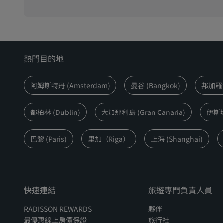
熱門目的地
阿姆斯特丹 (Amsterdam)
曼谷 (Bangkok)
邦加羅爾 
都柏林 (Dublin)
大加那利島 (Gran Canaria)
伊斯坦堡
巴黎 (Paris)
里加（Riga）
上海 (Shanghai)
快速連結
旅遊專門負責人員
RADISSON REWARDS
夥伴
最優惠線上房價保證
旅行社