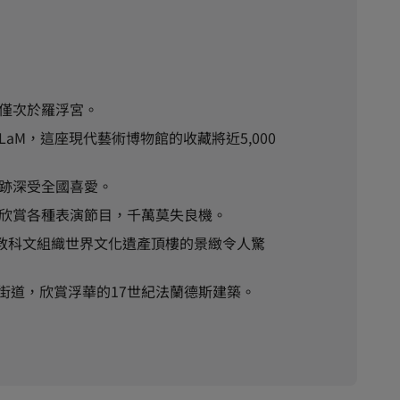
僅次於羅浮宮。
aM，這座現代藝術博物館的收藏將近5,000
跡深受全國喜愛。
欣賞各種表演節目，千萬莫失良機。
國教科文組織世界文化遺產頂樓的景緻令人驚
鵝卵石街道，欣賞浮華的17世紀法蘭德斯建築。