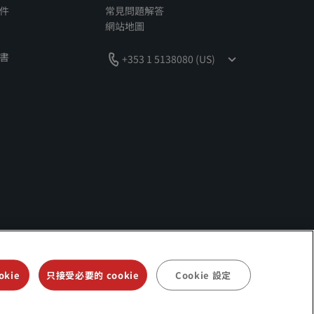
件
常見問題解答
網站地圖
書
+353 1 5138080 (US)
als、Park Plaza、Park Inn、Country Inn & Suites、Prize by
kie
只接受必要的 cookie
Cookie 設定