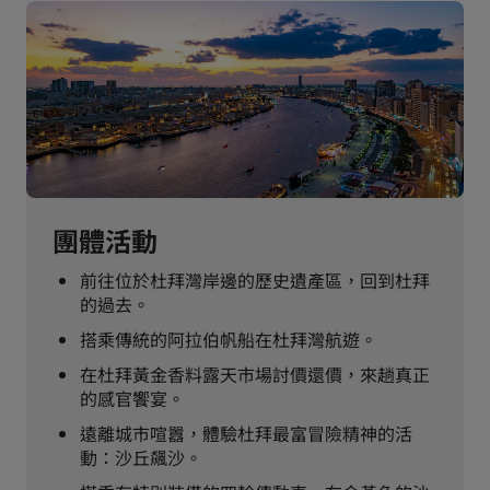
團體活動
前往位於杜拜灣岸邊的歷史遺產區，回到杜拜
的過去。
搭乘傳統的阿拉伯帆船在杜拜灣航遊。
在杜拜黃金香料露天市場討價還價，來趟真正
的感官饗宴。
遠離城市喧囂，體驗杜拜最富冒險精神的活
動：沙丘飆沙。