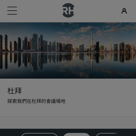
我們的品牌
尋找您的酒店
會議與活動
搜尋航班
用餐
數位服務
酒店優惠
旅行創意
Radisson Rewards
Radisson Hotels 品牌
目的地
探索 Radisson Meetings
搜尋航班
搜尋餐廳
Radisson Hotels APP
探索優惠折扣
適合家庭的酒店
探索麗賞會
Radisson Collection
Radisson Blu
度假酒店
預訂會議空間
首次預訂？
Rad Pets
會員福利
酒店式公寓
要求報價
當日優惠
婚禮場地
如何使用積分
Radisson
Radisson RED
杜拜
探索我們在杜拜的會議場地
機場酒店
活動目的地
事先預訂
環保酒店
如何賺取積分
Radisson Individuals
art'otel
即將登場的全新酒店
產業解決方案
查看我們的套裝方案
運動團隊住宿
專業訂房人員和會議組織者
商務旅客