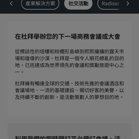
chine
產業解決方案
社交活動
Radisson Rew
Park Plaza
Park Inn by Radisson
市中心酒店
造訪我們的部落格
在杜拜舉辦您的下一場商務會議或大會
Prize by Radisson
Country Inn & Suites
從標誌性的塔樓和棕櫚形島嶼到熙熙攘攘的露天市
場和雄偉的沙漠，杜拜是一個令人眼花繚亂的目的
地，已迅速成為世界領先的會議和獎勵旅遊中心之
中國區關聯品牌
一。
J.
Jin Jiang
杜拜擁有暢達全球的交通、技術先進的會議酒店和
會議場地、一流的基礎建設、親切好客的美譽，以
及持續不斷的創新，是活動策劃人的夢想目的地。
Kunlun
Golden Tulip
利用我們的即時預訂平台預訂會議、活