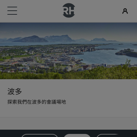
我們的品牌
尋找您的酒店
會議與活動
搜尋航班
用餐
數位服務
酒店優惠
旅行創意
Radisson Rewards
Radisson Hotels 品牌
目的地
探索 Radisson Meetings
搜尋航班
搜尋餐廳
Radisson Hotels APP
探索優惠折扣
適合家庭的酒店
探索麗賞會
Radisson Collection
Radisson Blu
度假酒店
預訂會議空間
首次預訂？
Rad Pets
會員福利
酒店式公寓
要求報價
當日優惠
婚禮場地
如何使用積分
Radisson
Radisson RED
波多
探索我們在波多的會議場地
機場酒店
活動目的地
事先預訂
環保酒店
如何賺取積分
Radisson Individuals
art'otel
即將登場的全新酒店
產業解決方案
查看我們的套裝方案
運動團隊住宿
專業訂房人員和會議組織者
商務旅客