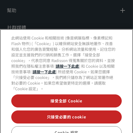
幫助
社群媒體
此網站使用 Cookie 和相關技術 (像是網展指標、像素標記和
Radisson Hotels 品牌
Flash 物件) (「Cookie」) 以確保網站安全無誤地運作、改善
和個人化您的廣告瀏覽經驗、分析網站流量和使用、記住您的
tiktok
instagram
youtube
facebook
whatsapp
pinterest
threads
twitter
linkedin
設定並支援我們的行銷和銷售工作。選擇「接受全部
cookie」，代表您同意 Radisson 得蒐集關於您的資料，並按
照我們在隱私權注意事項 [
請按一下此處
] 和 Cookie 以及相關
技術意事項 [
請按一下此處
] 所述使用 Cookie。如果您選擇
「只接受必要 cookie」，我們將只儲存為了網站正常運作絕
絕對不會錯過我們最熱門的優惠
對必要的 Cookie。如果您希望做更特定的選擇，請選取
「Cookie 設定」。
接受全部 Cookie
© 2026 Radisson Hotel Group
版權所有。RHG
Radisson Hotel Group、Radisson、Radisson RED、
Radisson Blu、Radisson Collection、Radisson
Individuals、Park Plaza、Park Inn、Country Inn &
只接受必要的 cookie
Suites、Prize by Radisson、麗賞會以及 Radisson
Meetings 皆為 Radisson Hotel Group 的商標。
Cookie 設定