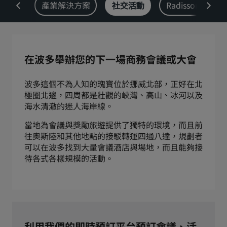
chine
產業解決方案
社交活動
Radisson Rew
Park Plaza
Park Inn by Radisson
市中心酒店
造訪我們的部落格
在波多舉辦您的下一場商務會議或大會
Prize by Radisson
Country Inn & Suites
波多這個不為人知的瑰寶位於挪威北部，正好在北
極圈北邊，四周都是壯觀的峽灣、高山、冰河以及
海水清澈的迷人海岸線。
中國區關聯品牌
J.
Jin Jiang
當地為會議與獎勵旅遊提供了獨特的環境，而且前
往奧斯陸和其他地點的接駁轉運四通八達，規劃者
可以在波多找到大量會議酒店與場地，而且能夠接
待各式各樣規模的活動。
Kunlun
Golden Tulip
利用我們的即時預訂平台預訂會議、活