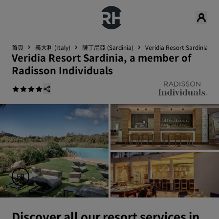
首頁
義大利 (Italy)
薩丁尼亞 (Sardinia)
Veridia Resort Sardinia, a
Veridia Resort Sardinia, a member of
Radisson Individuals
Discover all our resort services in