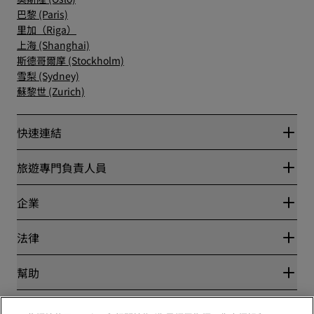
巴黎 (Paris)
里加（Riga）
上海 (Shanghai)
斯德哥爾摩 (Stockholm)
雪梨 (Sydney)
蘇黎世 (Zurich)
快速連結
Radisson Rewards
旅遊專門負責人員
最優惠線上房價保證
Blog
夥伴
企業
目的地
旅行社
全新即將登場的飯店
麗笙酒店集團
法律
Radisson Hotels APP
媒體
運動認證的酒店
工作機會 RHG
隱私權中心
幫助
適合家庭的酒店
工作機會 PPHE
法律聲明
健康與安全
工作機會 EHL
麗賞會條款和條件
消費者提醒
The Club by RHG