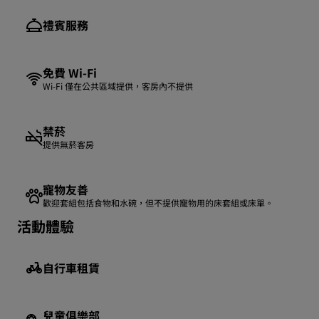
禮賓服務
免費 Wi-Fi
Wi-Fi 僅在公共區域提供，客房內不提供
禁菸
提供無菸客房
寵物友善
歡迎套組包括食物和水碗，但不提供寵物用的床套組或床單。
活動體驗
自行車租賃
兒童俱樂部