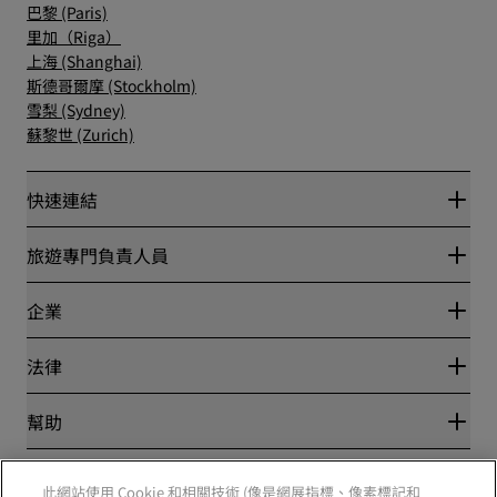
巴黎 (Paris)
里加（Riga）
上海 (Shanghai)
斯德哥爾摩 (Stockholm)
雪梨 (Sydney)
蘇黎世 (Zurich)
快速連結
Radisson Rewards
旅遊專門負責人員
最優惠線上房價保證
Blog
夥伴
企業
目的地
旅行社
全新即將登場的飯店
麗笙酒店集團
法律
Radisson Hotels APP
媒體
運動認證的酒店
工作機會 RHG
隱私權中心
幫助
適合家庭的酒店
工作機會 PPHE
法律聲明
健康與安全
工作機會 EHL
麗賞會條款和條件
消費者提醒
The Club by RHG
社群媒體
網站使用協定
此網站使用 Cookie 和相關技術 (像是網展指標、像素標記和
聯絡