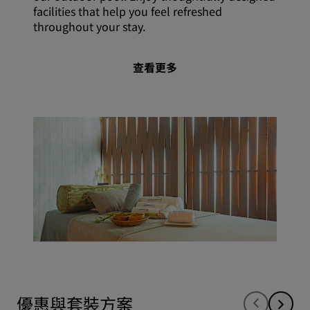
facilities that help you feel refreshed
throughout your stay.
查看更多
優惠與套裝方案