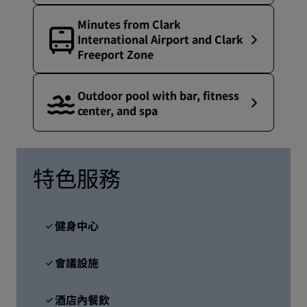
Minutes from Clark
International Airport and Clark
Freeport Zone
Outdoor pool with bar, fitness
center, and spa
特色服務
健身中心
會議設施
酒店內餐飲