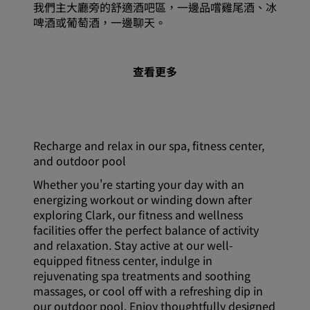
我們主大廳旁的舒適酒吧區，一邊品嚐雞尾酒、冰
啤酒或葡萄酒，一邊聊天。
查看更多
Recharge and relax in our spa, fitness center,
and outdoor pool
Whether you're starting your day with an
energizing workout or winding down after
exploring Clark, our fitness and wellness
facilities offer the perfect balance of activity
and relaxation. Stay active at our well-
equipped fitness center, indulge in
rejuvenating spa treatments and soothing
massages, or cool off with a refreshing dip in
our outdoor pool. Enjoy thoughtfully designed