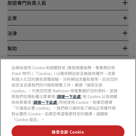
Radisson Rewards
旅遊專門負責人員
最優惠線上房價保證
Blog
夥伴
企業
目的地
旅行社
全新即將登場的飯店
麗笙酒店集團
法律
Radisson Hotels APP
媒體
運動認證的酒店
工作機會 RHG
隱私權中心
幫助
適合家庭的酒店
工作機會 PPHE
法律聲明
健康與安全
工作機會 EHL
麗賞會條款和條件
消費者提醒
The Club by RHG
社群媒體
網站使用協定
此網站使用 Cookie 和相關技術 (像是網展指標、像素標記和
聯絡
業務開發
Flash 物件) (「Cookie」) 以確保網站安全無誤地運作、改善
數位協助工具
常見問題解答
責任企業
Radisson Hotels 品牌
和個人化您的廣告瀏覽經驗、分析網站流量和使用、記住您的
現代奴役制聲明書
網站地圖
設定並支援我們的行銷和銷售工作。選擇「接受全部
採購
cookie」，代表您同意 Radisson 得蒐集關於您的資料，並按
照我們在隱私權注意事項 [
請按一下此處
] 和 Cookie 以及相關
技術意事項 [
請按一下此處
] 所述使用 Cookie。如果您選擇
「只接受必要 cookie」，我們將只儲存為了網站正常運作絕
對必要的 Cookie。如果您希望做更特定的選擇，請選取
「Cookie 設定」。
絕對不會錯過我們最熱門的優惠
接受全部 Cookie