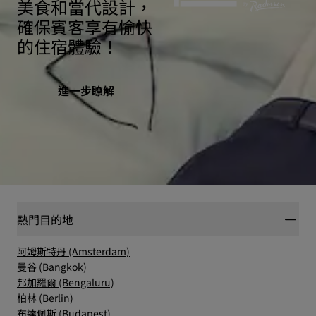
美食和當代設計，
確保賓客享有愉快
的住宿體驗！
進一步瞭解
熱門目的地
阿姆斯特丹 (Amsterdam)
曼谷 (Bangkok)
邦加羅爾 (Bengaluru)
柏林 (Berlin)
布達佩斯 (Budapest)