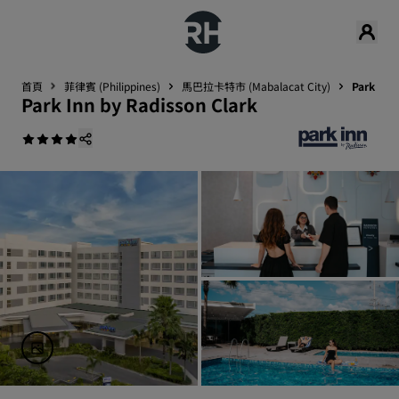
首頁
菲律賓 (Philippines)
馬巴拉卡特市 (Mabalacat City)
Park Inn
Park Inn by Radisson Clark