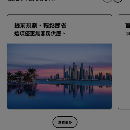
提前規劃・輕鬆節省
這項優惠無客房供應。
每
查看更多