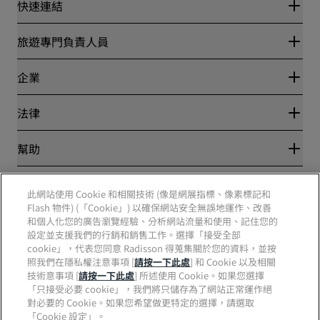
快速連結
Radisson Rewards
旅遊專門負責人員
最優惠線上房價保證
Blog
夥伴
企業
目的地
旅行社
全新即將登場的飯店
麗笙酒店集團
法律
Radisson Hotels APP
媒體
運動認證的酒店
工作機會 RHG
隱私權中心
幫助
適合家庭的酒店
工作機會 PPHE
法律聲明
健康與安全
工作機會 EHL
麗賞會條款和條件
消費者提醒
The Club by RHG
社群媒體
網站使用協定
此網站使用 Cookie 和相關技術 (像是網展指標、像素標記和
聯絡
業務開發
數位協助工具
Flash 物件) (「Cookie」) 以確保網站安全無誤地運作、改善
常見問題解答
責任企業
Radisson Hotels 品牌
和個人化您的廣告瀏覽經驗、分析網站流量和使用、記住您的
現代奴役制聲明書
網站地圖
採購
設定並支援我們的行銷和銷售工作。選擇「接受全部
cookie」，代表您同意 Radisson 得蒐集關於您的資料，並按
照我們在隱私權注意事項 [
請按一下此處
] 和 Cookie 以及相關
技術意事項 [
請按一下此處
] 所述使用 Cookie。如果您選擇
「只接受必要 cookie」，我們將只儲存為了網站正常運作絕
對必要的 Cookie。如果您希望做更特定的選擇，請選取
「Cookie 設定」。