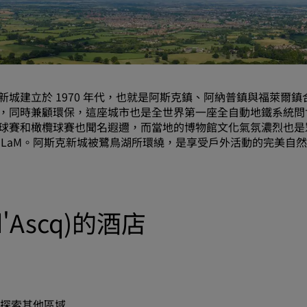
要求報價
活動目的地
產業解決方案
新城建立於 1970 年代，也就是阿斯克鎮、阿納普鎮與福萊
搜尋航班
，同時兼顧環保，這座城市也是全世界第一座全自動地鐵系統問
球賽和橄欖球賽也聞名遐邇，而當地的博物館文化氣氛濃烈也是
搜尋航班
 LaM。阿斯克新城被鷺鳥湖所環繞，是享受戶外活動的完美自
用餐
搜尋餐廳
d'Ascq)的酒店
數位服務
Radisson Hotels APP
探索其他區域