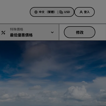
中文 （繁體）
|
USD
登入
特殊價格
修改
最低優惠價格
酒店優惠
探索優惠折扣
首次見面禮
當日優惠
事先預訂
查看我們的套裝方案
旅行創意
適合家庭的酒店
Rad Pets