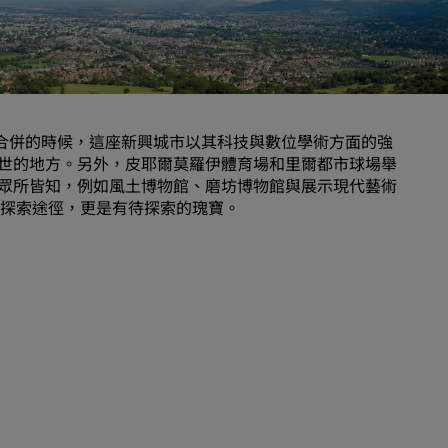
婚禮場地
環保酒店
運動團隊住宿
商務旅客
爾鎮合併的時候，這座新興城市以其科技與數位學術方面的強
市中心酒店
世的地方。另外，皮耶爾莫羅伊體育場和里爾都市球場舉
造訪我們的部落格
眾所皆知，例如風土博物館、磨坊博物館與展示現代藝術
然探索途徑，更是有待探索的瑰寶。
Radisson Rewards
探索麗賞會
福利
如何使用積分
如何賺取積分
專業訂房人員和會議組織者