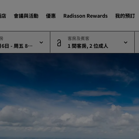
酒店
會議與活動
優惠
Radisson Rewards
我的預訂
退房
客房及賓客
6日 - 周五 8月
1 間客房, 2 位成人
尋找您的酒店
目的地
度假酒店
酒店式公寓
cq)
機場酒店
即將登場的全新酒店
會議與活動
探索 Radisson Meetings
預訂會議空間