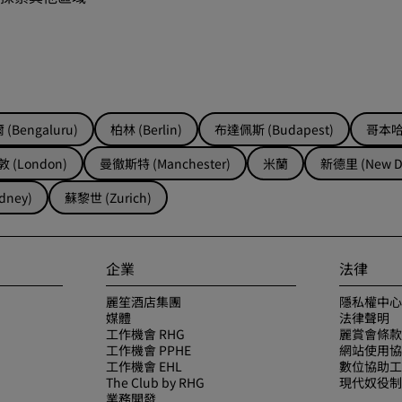
(Bengaluru)
柏林 (Berlin)
布達佩斯 (Budapest)
哥本哈根
 (London)
曼徹斯特 (Manchester)
米蘭
新德里 (New De
dney)
蘇黎世 (Zurich)
企業
法律
麗笙酒店集團
隱私權中心
媒體
法律聲明
工作機會 RHG
麗賞會條款
工作機會 PPHE
網站使用協
工作機會 EHL
數位協助工
The Club by RHG
現代奴役制
業務開發