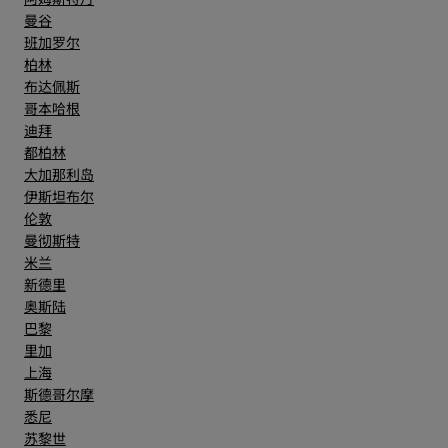
曼谷
班加罗尔
柏林
布达佩斯
哥本哈根
迪拜
都柏林
大加那利岛
伊斯坦布尔
伦敦
曼彻斯特
米兰
新德里
奥斯陆
巴黎
里加
上海
斯德哥尔摩
悉尼
苏黎世