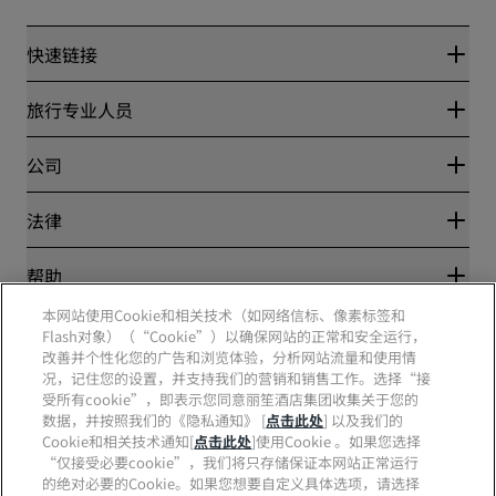
快速链接
丽赏会
旅行专业人员
优惠在线价格保证
Blog
合作伙伴
公司
目的地
旅行社
新开和即将开业的酒店
丽笙酒店集团
法律
丽笙酒店集团APP
媒体
体育认证酒店
工作机会 RHG
隐私中心
帮助
家庭友好型酒店
工作机会 PPHE
法律声明
健康与安全
工作机会 EHL
本网站使用Cookie和相关技术（如网络信标、像素标签和
丽赏会条款和条件
消费者警示
Flash对象）（“Cookie”）以确保网站的正常和安全运行，
The Club by RHG
社交媒体
网站使用协议
联系方式
改善并个性化您的广告和浏览体验，分析网站流量和使用情
发展机会
数字无障碍
常见问题
况，记住您的设置，并支持我们的营销和销售工作。选择“接
责任经营
丽笙酒店集团品牌
现代奴隶制声明
网站地图
受所有cookie”，即表示您同意丽笙酒店集团收集关于您的
采购
数据，并按照我们的《隐私通知》 [
点击此处
] 以及我们的
Cookie和相关技术通知[
点击此处
]使用Cookie 。如果您选择
“仅接受必要cookie”，我们将只存储保证本网站正常运行
的绝对必要的Cookie。如果您想要自定义具体选项，请选择