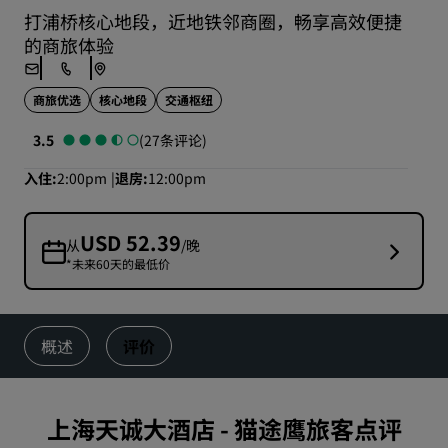
打浦桥核心地段，近地铁邻商圈，畅享高效便捷
的商旅体验
商旅优选
核心地段
交通枢纽
3.5
(27条评论)
入住
2:00pm
退房
12:00pm
USD 52.39
从
/晚
*未来60天的最低价
概述
评价
上海天诚大酒店
-
猫途鹰旅客点评