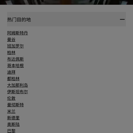
热门目的地
阿姆斯特丹
曼谷
班加罗尔
柏林
布达佩斯
哥本哈根
迪拜
都柏林
大加那利岛
伊斯坦布尔
伦敦
曼彻斯特
米兰
新德里
奥斯陆
巴黎