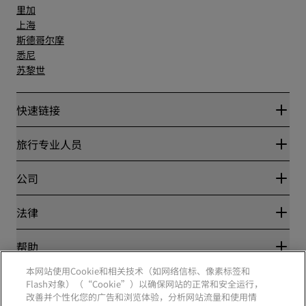
里加
上海
斯德哥尔摩
悉尼
苏黎世
快速链接
丽赏会
旅行专业人员
优惠在线价格保证
Blog
合作伙伴
公司
目的地
旅行社
新开和即将开业的酒店
丽笙酒店集团
法律
丽笙酒店集团APP
媒体
体育认证酒店
工作机会 RHG
隐私中心
帮助
家庭友好型酒店
工作机会 PPHE
法律声明
健康与安全
工作机会 EHL
本网站使用Cookie和相关技术（如网络信标、像素标签和
丽赏会条款和条件
消费者警示
The Club by RHG
Flash对象）（“Cookie”）以确保网站的正常和安全运行，
社交媒体
网站使用协议
联系方式
改善并个性化您的广告和浏览体验，分析网站流量和使用情
发展机会
数字无障碍