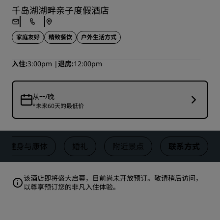
千岛湖湖畔亲子度假酒店
家庭友好
精致餐饮
户外生活方式
入住
3:00pm
退房
12:00pm
--
从
/晚
*未来60天的最低价
健身与康体
婚礼
附近景点
联系方式
该酒店即将盛大启幕，目前尚未开放预订。敬请稍后访问，
以尊享预订您的非凡入住体验。