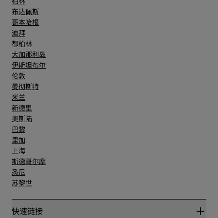
柏林
布达佩斯
哥本哈根
迪拜
都柏林
大加那利岛
伊斯坦布尔
伦敦
曼彻斯特
米兰
新德里
奥斯陆
巴黎
里加
上海
斯德哥尔摩
悉尼
苏黎世
快速链接