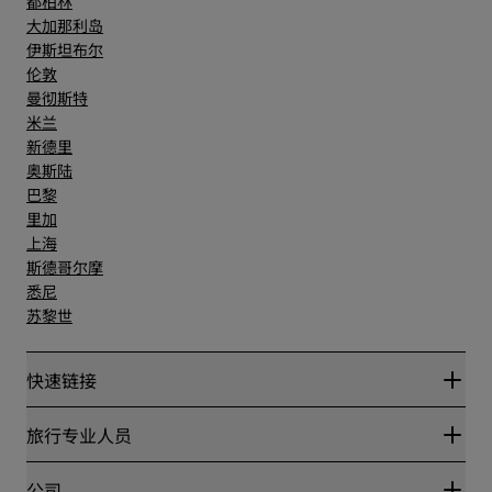
都柏林
大加那利岛
伊斯坦布尔
伦敦
曼彻斯特
米兰
新德里
奥斯陆
巴黎
里加
上海
斯德哥尔摩
悉尼
苏黎世
快速链接
丽赏会
旅行专业人员
优惠在线价格保证
Blog
合作伙伴
公司