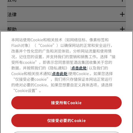
目的地
旅行社
新开和即将开业的酒店
丽笙酒店集团
法律
丽笙酒店集团APP
媒体
体育认证酒店
工作机会 RHG
隐私中心
帮助
家庭友好型酒店
工作机会 PPHE
法律声明
健康与安全
工作机会 EHL
本网站使用Cookie和相关技术（如网络信标、像素标签和
丽赏会条款和条件
消费者警示
The Club by RHG
Flash对象）（“Cookie”）以确保网站的正常和安全运行，
社交媒体
网站使用协议
联系方式
改善并个性化您的广告和浏览体验，分析网站流量和使用情
发展机会
数字无障碍
常见问题
况，记住您的设置，并支持我们的营销和销售工作。选择“接
责任经营
丽笙酒店集团品牌
现代奴隶制声明
网站地图
受所有cookie”，即表示您同意丽笙酒店集团收集关于您的
采购
数据，并按照我们的《隐私通知》 [
点击此处
] 以及我们的
Cookie和相关技术通知[
点击此处
]使用Cookie 。如果您选择
“仅接受必要cookie”，我们将只存储保证本网站正常运行
的绝对必要的Cookie。如果您想要自定义具体选项，请选择
“Cookie设置”。
接受所有Cookie
不再错失我们最受欢迎的酒店优惠
仅接受必要的Cookie
© 2026 丽笙酒店集团.
保留所有权利。RHG丽笙酒店集团、丽筠、丽芮、丽