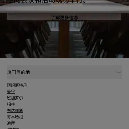
了解更多信息
热门目的地
阿姆斯特丹
曼谷
班加罗尔
柏林
布达佩斯
哥本哈根
迪拜