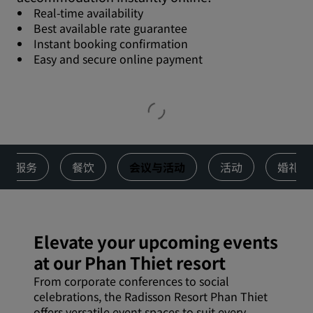
Real-time availability
Best available rate guarantee
Instant booking confirmation
Easy and secure online payment
服务
餐饮
会议与活动
活动
婚礼
Elevate your upcoming events
at our Phan Thiet resort
From corporate conferences to social
celebrations, the Radisson Resort Phan Thiet
offers versatile event spaces to suit every