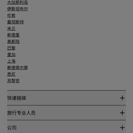
大加那利岛
伊斯坦布尔
伦敦
曼彻斯特
米兰
新德里
奥斯陆
巴黎
里加
上海
斯德哥尔摩
悉尼
苏黎世
快速链接
丽赏会
旅行专业人员
优惠在线价格保证
Blog
合作伙伴
公司
目的地
旅行社