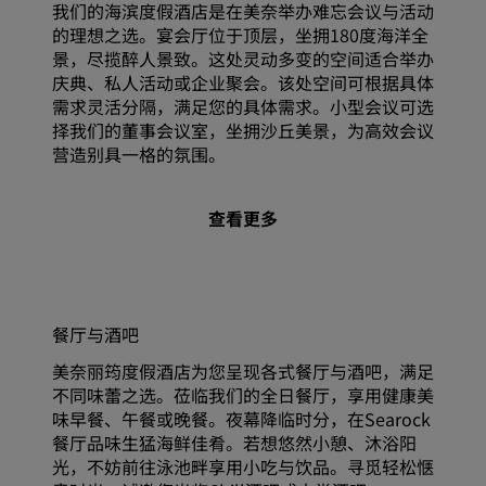
我们的海滨度假酒店是在美奈举办难忘会议与活动
的理想之选。宴会厅位于顶层，坐拥180度海洋全
景，尽揽醉人景致。这处灵动多变的空间适合举办
庆典、私人活动或企业聚会。该处空间可根据具体
需求灵活分隔，满足您的具体需求。小型会议可选
择我们的董事会议室，坐拥沙丘美景，为高效会议
营造别具一格的氛围。
查看更多
餐厅与酒吧
美奈丽筠度假酒店为您呈现各式餐厅与酒吧，满足
不同味蕾之选。莅临我们的全日餐厅，享用健康美
味早餐、午餐或晚餐。夜幕降临时分，在Searock
餐厅品味生猛海鲜佳肴。若想悠然小憩、沐浴阳
光，不妨前往泳池畔享用小吃与饮品。寻觅轻松惬