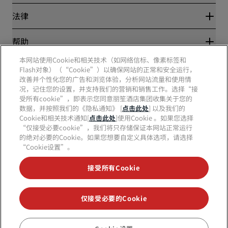
新开和即将开业的酒店
丽笙酒店集团
法律
丽笙酒店集团APP
媒体
体育认证酒店
工作机会 RHG
隐私中心
帮助
家庭友好型酒店
工作机会 PPHE
法律声明
健康与安全
工作机会 EHL
本网站使用Cookie和相关技术（如网络信标、像素标签和
丽赏会条款和条件
消费者警示
The Club by RHG
Flash对象）（“Cookie”）以确保网站的正常和安全运行，
社交媒体
网站使用协议
联系方式
改善并个性化您的广告和浏览体验，分析网站流量和使用情
发展机会
数字无障碍
常见问题
况，记住您的设置，并支持我们的营销和销售工作。选择“接
责任经营
丽笙酒店集团品牌
现代奴隶制声明
网站地图
受所有cookie”，即表示您同意丽笙酒店集团收集关于您的
采购
数据，并按照我们的《隐私通知》 [
点击此处
] 以及我们的
Cookie和相关技术通知[
点击此处
]使用Cookie 。如果您选择
“仅接受必要cookie”，我们将只存储保证本网站正常运行
的绝对必要的Cookie。如果您想要自定义具体选项，请选择
“Cookie设置”。
接受所有Cookie
不再错失我们最受欢迎的酒店优惠
仅接受必要的Cookie
© 2026 丽笙酒店集团.
保留所有权利。RHG丽笙酒店集团、丽筠、丽芮、丽
笙、丽笙精选、丽祺、丽亭、丽柏、丽怡、Prize by Radisson、丽赏会和丽