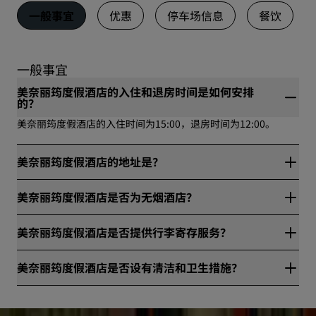
一般事宜
优惠
停车场信息
餐饮
一般事宜
美奈丽筠度假酒店的入住和退房时间是如何安排
的？
美奈丽筠度假酒店的入住时间为15:00，退房时间为12:00。
美奈丽筠度假酒店的地址是？
美奈丽筠度假酒店位于16 Nguyen Co Thach Street, Mui Ne
美奈丽筠度假酒店是否为无烟酒店？
Ward, Lam Dong Province，77118，藩切市，越南。
是，美奈丽筠度假酒店是无烟酒店。
美奈丽筠度假酒店是否提供行李寄存服务？
是，美奈丽筠度假酒店提供行李寄存服务。
美奈丽筠度假酒店是否设有清洁和卫生措施？
所有丽笙酒店集团旗下酒店均设有清洁和卫生措施，确保宾客的
健康与安全。请访问网站进一步了解详情：