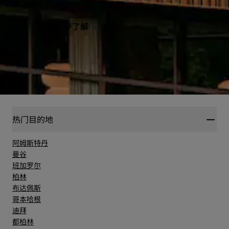
进一步了解
热门目的地
阿姆斯特丹
曼谷
班加罗尔
柏林
布达佩斯
哥本哈根
迪拜
都柏林