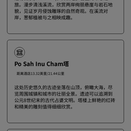
旅。漫步清浅溪流，欣赏两岸绚丽悬崖与岩石地
貌，见证岁月侵蚀雕琢的自然奇观。在溪流对
岸，葱郁植被与之相映成趣。
Po Sah Inu Cham塔
距离酒店13.32英里/21.44公里
这处历史悠久的古迹坐落在山顶，俯瞰大海，尽
览周围城镇和城市的壮丽全景。遗迹可以追溯到
公元8世纪末的古代占婆文明。塔楼上鲜艳的红砖
和精美的雕刻值得细细欣赏。