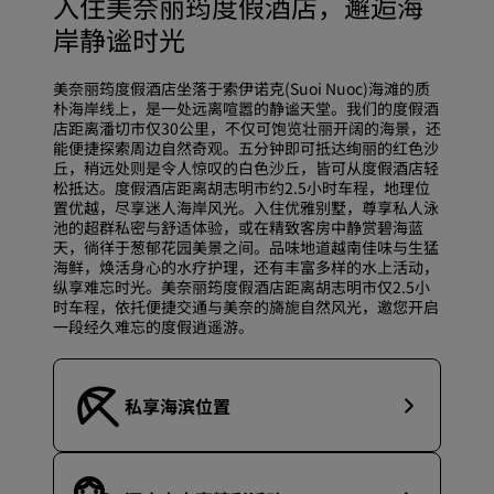
入住美奈丽筠度假酒店，邂逅海
岸静谧时光
美奈丽筠度假酒店坐落于索伊诺克(Suoi Nuoc)海滩的质
朴海岸线上，是一处远离喧嚣的静谧天堂。我们的度假酒
店距离潘切市仅30公里，不仅可饱览壮丽开阔的海景，还
能便捷探索周边自然奇观。五分钟即可抵达绚丽的红色沙
丘，稍远处则是令人惊叹的白色沙丘，皆可从度假酒店轻
松抵达。度假酒店距离胡志明市约2.5小时车程，地理位
置优越，尽享迷人海岸风光。入住优雅别墅，尊享私人泳
池的超群私密与舒适体验，或在精致客房中静赏碧海蓝
天，徜徉于葱郁花园美景之间。品味地道越南佳味与生猛
海鲜，焕活身心的水疗护理，还有丰富多样的水上活动，
纵享难忘时光。美奈丽筠度假酒店距离胡志明市仅2.5小
时车程，依托便捷交通与美奈的旖旎自然风光，邀您开启
一段经久难忘的度假逍遥游。
私享海滨位置