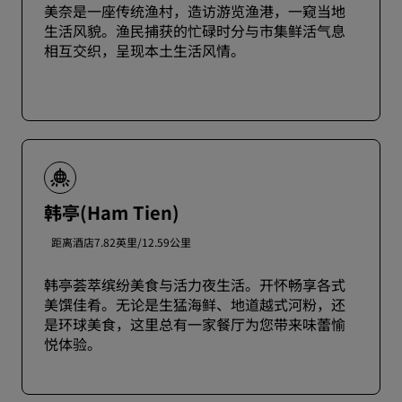
美奈是一座传统渔村，造访游览渔港，一窥当地
生活风貌。渔民捕获的忙碌时分与市集鲜活气息
相互交织，呈现本土生活风情。
韩亭(Ham Tien)
距离酒店7.82英里/12.59公里
韩亭荟萃缤纷美食与活力夜生活。开怀畅享各式
美馔佳肴。无论是生猛海鲜、地道越式河粉，还
是环球美食，这里总有一家餐厅为您带来味蕾愉
悦体验。