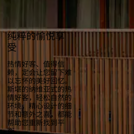
https://www.radissonhotels.com/en-us/social-
responsibility/health-safety
纯粹的愉悦享
受
热情好客、值得信
赖，定会让您留下难
以忘怀的美好回忆。
斯堪的纳维亚式的热
情好客，轻松自然的
环境，精心设计的细
节和意外之喜，都能
帮助您重新找到平
衡。