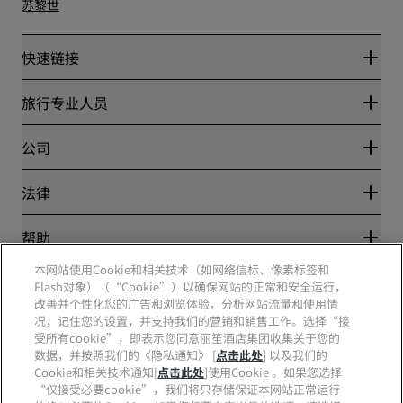
苏黎世
快速链接
丽赏会
旅行专业人员
优惠在线价格保证
Blog
合作伙伴
公司
目的地
旅行社
新开和即将开业的酒店
丽笙酒店集团
法律
丽笙酒店集团APP
媒体
体育认证酒店
工作机会 RHG
隐私中心
帮助
家庭友好型酒店
工作机会 PPHE
法律声明
健康与安全
工作机会 EHL
本网站使用Cookie和相关技术（如网络信标、像素标签和
丽赏会条款和条件
消费者警示
Flash对象）（“Cookie”）以确保网站的正常和安全运行，
The Club by RHG
社交媒体
网站使用协议
联系方式
改善并个性化您的广告和浏览体验，分析网站流量和使用情
发展机会
数字无障碍
常见问题
况，记住您的设置，并支持我们的营销和销售工作。选择“接
责任经营
丽笙酒店集团品牌
现代奴隶制声明
网站地图
受所有cookie”，即表示您同意丽笙酒店集团收集关于您的
采购
数据，并按照我们的《隐私通知》 [
点击此处
] 以及我们的
Cookie和相关技术通知[
点击此处
]使用Cookie 。如果您选择
“仅接受必要cookie”，我们将只存储保证本网站正常运行