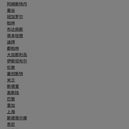
阿姆斯特丹
曼谷
班加罗尔
柏林
布达佩斯
哥本哈根
迪拜
都柏林
大加那利岛
伊斯坦布尔
伦敦
曼彻斯特
米兰
新德里
奥斯陆
巴黎
里加
上海
斯德哥尔摩
悉尼