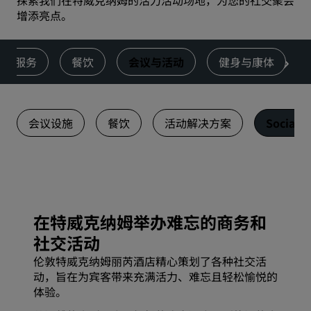
探索我们在特威克纳姆的活力活动场地，为您的社交聚会
增添亮点。
服务
餐饮
会议与活动
健身与康体
会议设施
餐饮
活动解决方案
Social E
在特威克纳姆举办难忘的商务和
社交活动
伦敦特威克纳姆丽芮酒店精心策划了各种社交活
动，旨在为宾客带来充满活力、难忘且轻松愉悦的
体验。