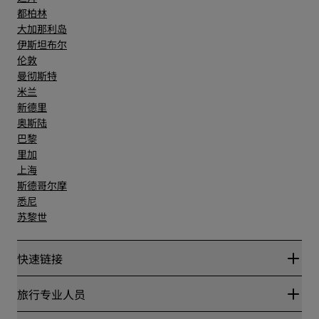
都柏林
大加那利岛
伊斯坦布尔
伦敦
曼彻斯特
米兰
新德里
奥斯陆
巴黎
里加
上海
斯德哥尔摩
悉尼
苏黎世
快速链接
丽赏会
旅行专业人员
优惠在线价格保证