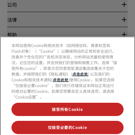
Blog
合作伙伴
公司
目的地
旅行社
新开和即将开业的酒店
丽笙酒店集团
法律
丽笙酒店集团APP
媒体
体育认证酒店
工作机会 RHG
隐私中心
帮助
家庭友好型酒店
工作机会 PPHE
法律声明
健康与安全
工作机会 EHL
本网站使用Cookie和相关技术（如网络信标、像素标签和
丽赏会条款和条件
消费者警示
The Club by RHG
Flash对象）（“Cookie”）以确保网站的正常和安全运行，
社交媒体
网站使用协议
联系方式
改善并个性化您的广告和浏览体验，分析网站流量和使用情
发展机会
数字无障碍
常见问题
况，记住您的设置，并支持我们的营销和销售工作。选择“接
责任经营
丽笙酒店集团品牌
现代奴隶制声明
网站地图
受所有cookie”，即表示您同意丽笙酒店集团收集关于您的
采购
数据，并按照我们的《隐私通知》 [
点击此处
] 以及我们的
Cookie和相关技术通知[
点击此处
]使用Cookie 。如果您选择
“仅接受必要cookie”，我们将只存储保证本网站正常运行
的绝对必要的Cookie。如果您想要自定义具体选项，请选择
“Cookie设置”。
接受所有Cookie
不再错失我们最受欢迎的酒店优惠
仅接受必要的Cookie