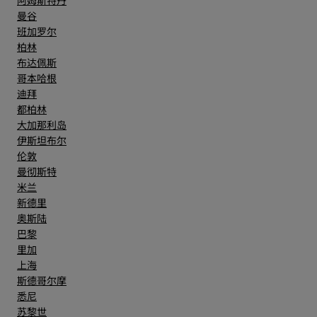
阿姆斯特丹
曼谷
班加罗尔
柏林
布达佩斯
哥本哈根
迪拜
都柏林
大加那利岛
伊斯坦布尔
伦敦
曼彻斯特
米兰
新德里
奥斯陆
巴黎
里加
上海
斯德哥尔摩
悉尼
苏黎世