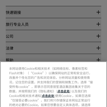
快速链接
丽赏会
旅行专业人员
优惠在线价格保证
Blog
合作伙伴
公司
目的地
旅行社
新开和即将开业的酒店
丽笙酒店集团
法律
丽笙酒店集团APP
媒体
体育认证酒店
工作机会 RHG
隐私中心
帮助
家庭友好型酒店
工作机会 PPHE
法律声明
健康与安全
工作机会 EHL
本网站使用Cookie和相关技术（如网络信标、像素标签和
丽赏会条款和条件
消费者警示
Flash对象）（“Cookie”）以确保网站的正常和安全运行，
The Club by RHG
社交媒体
网站使用协议
联系方式
改善并个性化您的广告和浏览体验，分析网站流量和使用情
发展机会
数字无障碍
常见问题
况，记住您的设置，并支持我们的营销和销售工作。选择“接
责任经营
丽笙酒店集团品牌
现代奴隶制声明
网站地图
受所有cookie”，即表示您同意丽笙酒店集团收集关于您的
采购
数据，并按照我们的《隐私通知》 [
点击此处
] 以及我们的
Cookie和相关技术通知[
点击此处
]使用Cookie 。如果您选择
“仅接受必要cookie”，我们将只存储保证本网站正常运行
的绝对必要的Cookie。如果您想要自定义具体选项，请选择