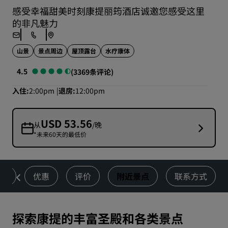
感受幸福甜美时刻康提丽筠酒店诚邀您感受这里
的非凡魅力
山景
景点周边
屋顶露台
水疗康体
4.5
(3369条评论)
入住
2:00pm
退房
12:00pm
USD 53.56
从
/晚
*未来60天的最低价
动
优惠
评价
附近景点
联系方式
探索康提的丰富圣殿和各类景点