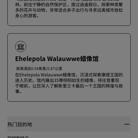
林。前往宁静的自然保护区，度过逍遥假日，探索种类繁
多的花卉与动物，非常适合亲子出行与寻求远离城市放松
身心的游客。
Ehelepola Walauwwe蜡像馆
距离酒店0.54英里/0.87公里
在Ehelepola Walauwwe蜡像馆，沉浸式探索康提王国的
迷人历史。馆内展出35尊栩栩如生的蜡像，将往昔重现
于眼前，让您深入了解斯里兰卡最后一个王国的辉煌与故
事。
热门目的地