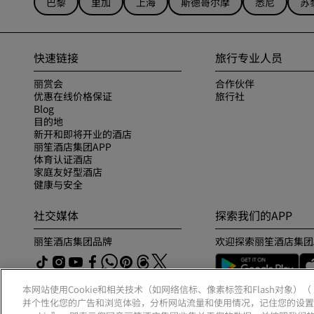
巴黎
里加
上海
斯德哥尔摩
悉尼
苏
快速链接
旅行专业人员
丽赏会
合作伙伴
优惠在线价格保证
旅行社
Blog
目的地
新开和即将开业的酒店
丽笙酒店集团APP
体育认证酒店
家庭友好型酒店
健康与安全
社交媒体
探索我们的APP
丽笙酒店集团品牌
欢迎探索丽笙酒店集团
本网站使用Cookie和相关技术（如网络信标、像素标签和Flash对象）
并个性化您的广告和浏览体验，分析网站流量和使用情况，记住您的设置