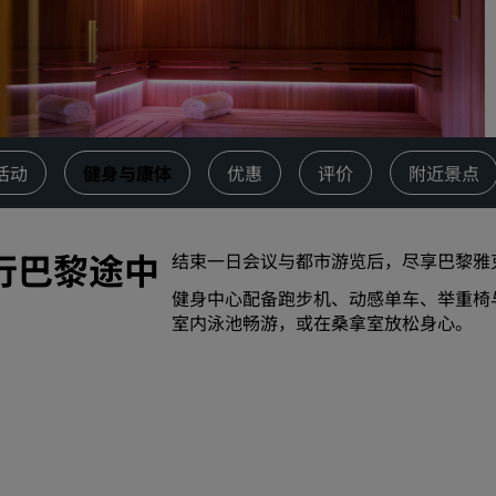
请求报价
活动目的地
行业方案
搜索航班
活动
健身与康体
优惠
评价
附近景点
搜索航班
行巴黎途中
结束一日会议与都市游览后，尽享巴黎雅
餐饮
健身中心配备跑步机、动感单车、举重椅
搜索餐厅
室内泳池畅游，或在桑拿室放松身心。
数字服务
丽笙酒店集团应用程序