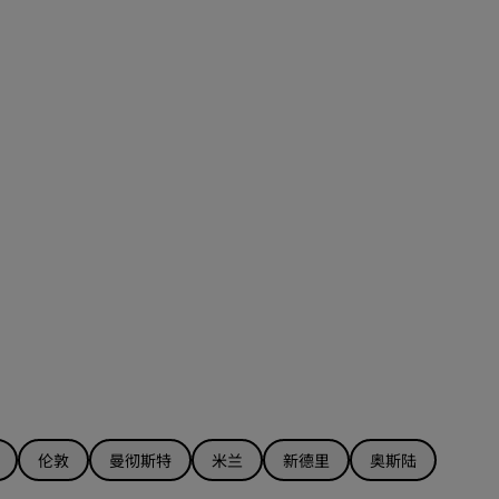
伦敦
曼彻斯特
米兰
新德里
奥斯陆