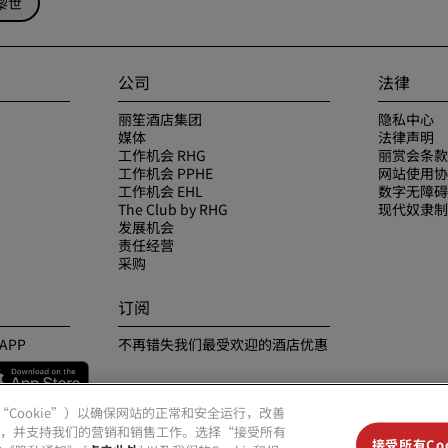
黎世
公司
法律
丽笙酒店集团
隐私中心
媒体
法律声明
工作机会 RHG
丽赏会条款
工作机会 PPHE
网站使用协
工作机会 EHL
数字无障碍
The Club by RHG
现代奴隶制
发展机会
责任经营
采购
订阅
APP
不再错失我们最受欢迎的酒店优惠
（“Cookie”）以确保网站的正常和安全运行，改善
，并支持我们的营销和销售工作。选择“接受所有
接受所有Coo