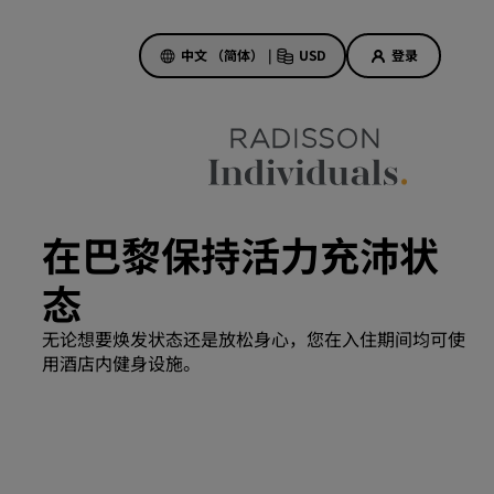
中文 （简体）
|
USD
登录
酒店优惠
探索我们的优惠
在巴黎保持活力充沛状
美好的初遇，丰厚的奖励
态
当日特惠
提前预订
无论想要焕发状态还是放松身心，您在入住期间均可使
查看套餐
用酒店内健身设施。
旅行灵感
家庭友好型酒店
Rad Pets