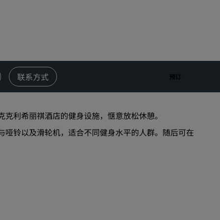
婚礼场地
环保酒店
体育团队住宿
商务旅客
市中心酒店
联系方式
预订
访问我们的博客
丽赏会
克克利希丽祺酒店的健身设施，惬意放松休憩。
与哑铃以及滑轮机，适合不同健身水平的人群。随后可在
了解丽赏会
礼遇
如何使用积分
如何赚取积分
预订人员和策划人员