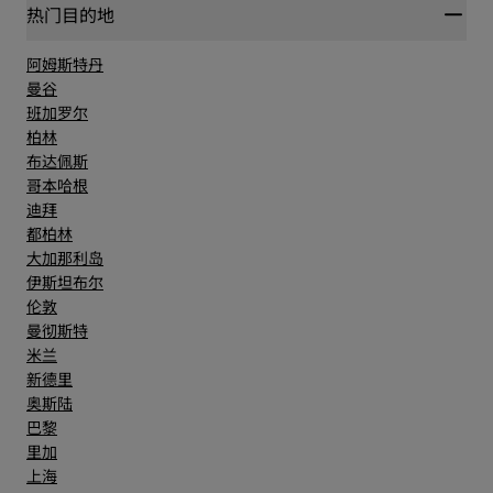
热门目的地
阿姆斯特丹
曼谷
班加罗尔
柏林
布达佩斯
哥本哈根
迪拜
都柏林
大加那利岛
伊斯坦布尔
伦敦
曼彻斯特
米兰
新德里
奥斯陆
巴黎
里加
上海