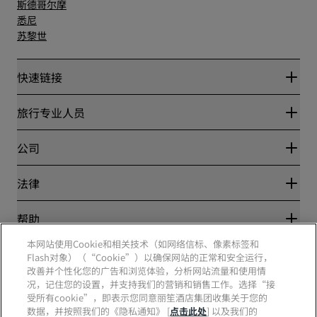
斯德哥尔摩
悉尼
苏黎世
快速链接
丽赏会
旅行专业人员
优惠在线价格保证
Blog
合作伙伴
公司
目的地
旅行社
新开和即将开业的酒店
丽笙酒店集团
法律
丽笙酒店集团APP
媒体
体育认证酒店
工作机会 RHG
隐私中心
帮助
家庭友好型酒店
工作机会 PPHE
法律声明
健康与安全
工作机会 EHL
本网站使用Cookie和相关技术（如网络信标、像素标签和
丽赏会条款和条件
消费者警示
Flash对象）（“Cookie”）以确保网站的正常和安全运行，
The Club by RHG
社交媒体
网站使用协议
联系方式
改善并个性化您的广告和浏览体验，分析网站流量和使用情
发展机会
数字无障碍
常见问题
况，记住您的设置，并支持我们的营销和销售工作。选择“接
责任经营
丽笙酒店集团品牌
现代奴隶制声明
网站地图
受所有cookie”，即表示您同意丽笙酒店集团收集关于您的
采购
数据，并按照我们的《隐私通知》 [
点击此处
] 以及我们的