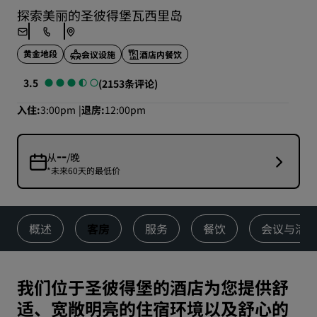
探索美丽的圣彼得堡瓦西里岛
黄金地段
会议设施
酒店内餐饮
3.5
(2153条评论)
入住
3:00pm
退房
12:00pm
--
从
/晚
*未来60天的最低价
概述
客房
服务
餐饮
会议与活
我们位于圣彼得堡的酒店为您提供舒
适、宽敞明亮的住宿环境以及舒心的