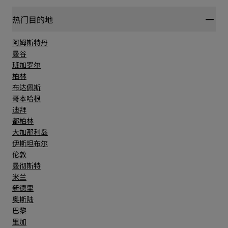
热门目的地
阿姆斯特丹
曼谷
班加罗尔
柏林
布达佩斯
哥本哈根
迪拜
都柏林
大加那利岛
伊斯坦布尔
伦敦
曼彻斯特
米兰
新德里
奥斯陆
巴黎
里加