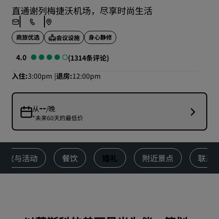
直通谢列梅捷沃机场，尽享时尚生活
商旅优选
身心静修
会议设施
4.0
(1314条评论)
入住
3:00pm
退房
12:00pm
--
从
/晚
*未来60天的最低价
会议与活动
餐饮
婚礼
附近景点
联系