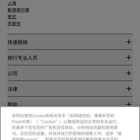
上海
斯德哥尔摩
悉尼
苏黎世
快速链接
丽赏会
旅行专业人员
优惠在线价格保证
Blog
合作伙伴
公司
目的地
旅行社
新开和即将开业的酒店
丽笙酒店集团
法律
丽笙酒店集团APP
媒体
体育认证酒店
工作机会 RHG
隐私中心
帮助
家庭友好型酒店
工作机会 PPHE
法律声明
健康与安全
工作机会 EHL
本网站使用Cookie和相关技术（如网络信标、像素标签和
丽赏会条款和条件
消费者警示
Flash对象）（“Cookie”）以确保网站的正常和安全运行，
The Club by RHG
社交媒体
网站使用协议
联系方式
改善并个性化您的广告和浏览体验，分析网站流量和使用情
发展机会
数字无障碍
常见问题
况，记住您的设置，并支持我们的营销和销售工作。选择“接
责任经营
丽笙酒店集团品牌
现代奴隶制声明
网站地图
受所有cookie”，即表示您同意丽笙酒店集团收集关于您的