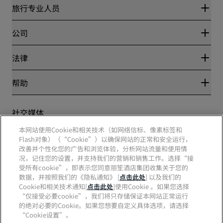
丽赏会
旅行专业人员
优惠在线价格保证
Blog
合作伙伴
公司
目的地
旅行社
新开和即将开业的酒店
丽笙酒店集团
法律
丽笙酒店集团APP
媒体
体育认证酒店
工作机会 RHG
隐私中心
帮助
家庭友好型酒店
工作机会 PPHE
法律声明
健康与安全
工作机会 EHL
丽赏会条款和条件
消费者警示
The Club by RHG
社交媒体
网站使用协议
联系方式
发展机会
数字无障碍
常见问题
本网站使用Cookie和相关技术（如网络信标、像素标签和
责任经营
丽笙酒店集团品牌
现代奴隶制声明
网站地图
Flash对象）（“Cookie”）以确保网站的正常和安全运行，
采购
改善并个性化您的广告和浏览体验，分析网站流量和使用情
况，记住您的设置，并支持我们的营销和销售工作。选择“接
受所有cookie”，即表示您同意丽笙酒店集团收集关于您的
数据，并按照我们的《隐私通知》 [
点击此处
] 以及我们的
Cookie和相关技术通知[
点击此处
]使用Cookie 。如果您选择
“仅接受必要cookie”，我们将只存储保证本网站正常运行
的绝对必要的Cookie。如果您想要自定义具体选项，请选择
“Cookie设置”。
不再错失我们最受欢迎的酒店优惠