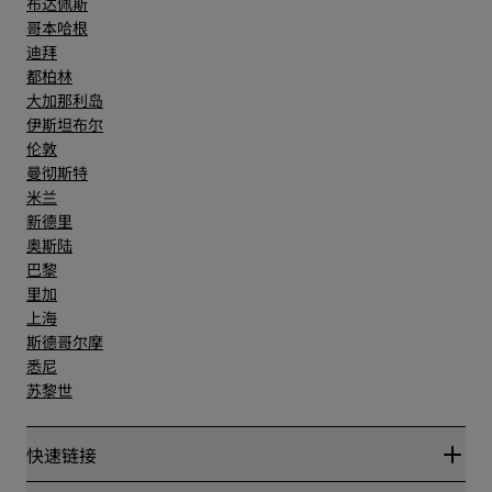
布达佩斯
哥本哈根
迪拜
都柏林
大加那利岛
伊斯坦布尔
伦敦
曼彻斯特
米兰
新德里
奥斯陆
巴黎
里加
上海
斯德哥尔摩
悉尼
苏黎世
快速链接