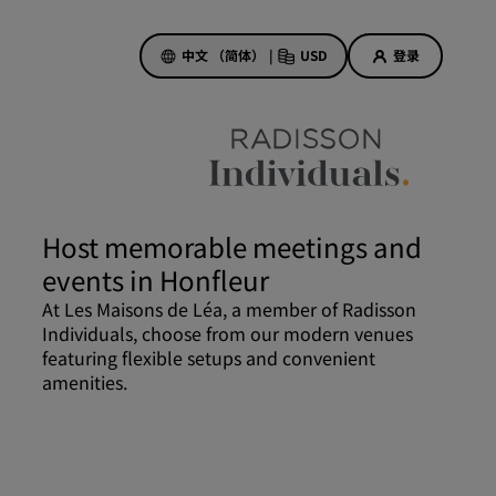
中文 （简体）
|
USD
登录
酒店优惠
探索我们的优惠
Host memorable meetings and
美好的初遇，丰厚的奖励
events in Honfleur
当日特惠
At Les Maisons de Léa, a member of Radisson
提前预订
Individuals, choose from our modern venues
查看套餐
featuring flexible setups and convenient
amenities.
旅行灵感
家庭友好型酒店
Rad Pets