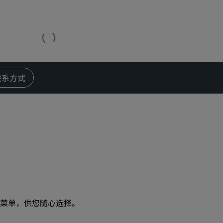
婚礼场地
环保酒店
体育团队住宿
商务旅客
市中心酒店
联系方式
访问我们的博客
丽赏会
了解丽赏会
礼遇
如何使用积分
如何赚取积分
预订人员和策划人员
菜单，供您随心选择。