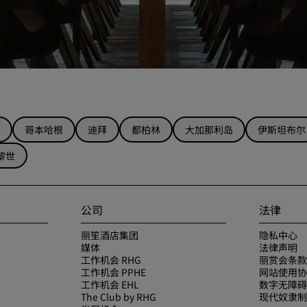
哥本哈根
迪拜
都柏林
大加那利岛
伊斯坦布尔
黎世
公司
法律
丽笙酒店集团
隐私中心
媒体
法律声明
工作机会 RHG
丽赏会条款
工作机会 PPHE
网站使用协
工作机会 EHL
数字无障碍
The Club by RHG
现代奴隶制