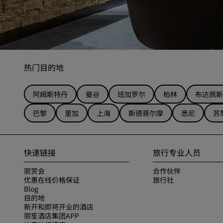
热门目的地
阿姆斯特丹
曼谷
班加罗尔
柏林
布达佩斯
巴黎
里加
上海
斯德哥尔摩
悉尼
苏
快速链接
旅行专业人员
丽赏会
合作伙伴
优惠在线价格保证
旅行社
Blog
目的地
新开和即将开业的酒店
丽笙酒店集团APP