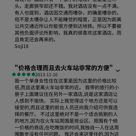
头。走廊狭窄却还不错。我对酒店没有一点不满。
有人也提到，酒店因交通而嘈杂，的确是嘈杂的，
但不是太嘈杂让人不能睡觉的程度，正是因为距离
公共交通近所以你能很方便到达地铁。所以不要被
其他负面评论所影响，我真的很喜欢这家酒店，而
且肯定还会再来的。
Soji18
"
价格合理而且去火车站非常的方便
"
2013-11-10
我一个单身女性住在这里是因为这里的价格比较
低,而且这里离火车站非常的近。 我带的旅行的小
册子上面建议住在另外一家酒店,说是这家酒店让
人感到不愉快。 实际上我觉得这个地方还是可以
接受的,而且这里的前台人员还向我介绍可供我选
择的餐厅。 不过这里绝对不是一个适合挑剔的人
的地方,因为在火车站周围是商业区。周围有个统
一价格的商店,在吃晚饭的时间,我独自一人在这周
围散步没有任何问题。 我还会来这里住的,因为这