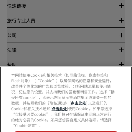
快速链接
丽赏会
旅行专业人员
优惠在线价格保证
Blog
合作伙伴
公司
目的地
旅行社
新开和即将开业的酒店
丽笙酒店集团
法律
丽笙酒店集团APP
媒体
体育认证酒店
工作机会 RHG
隐私中心
帮助
家庭友好型酒店
工作机会 PPHE
法律声明
健康与安全
工作机会 EHL
本网站使用Cookie和相关技术（如网络信标、像素标签和
丽赏会条款和条件
消费者警示
Flash对象）（“Cookie”）以确保网站的正常和安全运行，
The Club by RHG
社交媒体
网站使用协议
联系方式
改善并个性化您的广告和浏览体验，分析网站流量和使用情
发展机会
数字无障碍
常见问题
况，记住您的设置，并支持我们的营销和销售工作。选择“接
责任经营
丽笙酒店集团品牌
现代奴隶制声明
网站地图
受所有cookie”，即表示您同意丽笙酒店集团收集关于您的
采购
数据，并按照我们的《隐私通知》 [
点击此处
] 以及我们的
Cookie和相关技术通知[
点击此处
]使用Cookie 。如果您选择
“仅接受必要cookie”，我们将只存储保证本网站正常运行
的绝对必要的Cookie。如果您想要自定义具体选项，请选择
“Cookie设置”。