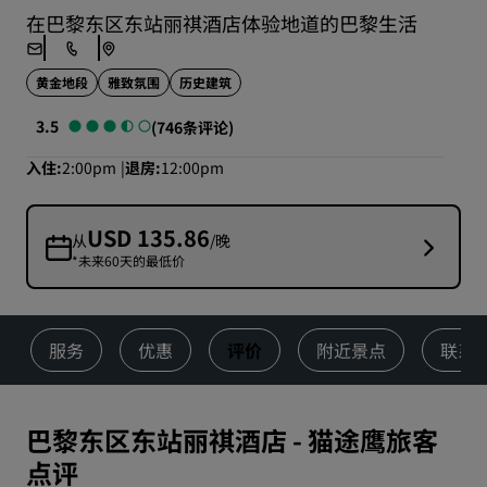
在巴黎东区东站丽祺酒店体验地道的巴黎生活
黄金地段
雅致氛围
历史建筑
3.5
(746条评论)
入住
2:00pm
退房
12:00pm
USD 135.86
从
/晚
*未来60天的最低价
服务
优惠
评价
附近景点
联系
巴黎东区东站丽祺酒店
-
猫途鹰旅客
点评