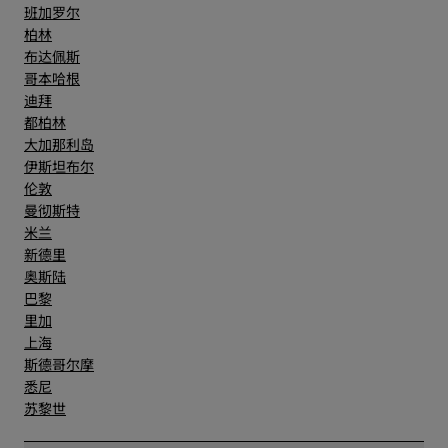
班加罗尔
柏林
布达佩斯
哥本哈根
迪拜
都柏林
大加那利岛
伊斯坦布尔
伦敦
曼彻斯特
米兰
新德里
奥斯陆
巴黎
里加
上海
斯德哥尔摩
悉尼
苏黎世