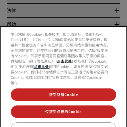
目的地
旅行社
新开和即将开业的酒店
丽笙酒店集团
法律
丽笙酒店集团APP
媒体
体育认证酒店
工作机会 RHG
隐私中心
帮助
家庭友好型酒店
工作机会 PPHE
法律声明
健康与安全
工作机会 EHL
本网站使用Cookie和相关技术（如网络信标、像素标签和
丽赏会条款和条件
消费者警示
Flash对象）（“Cookie”）以确保网站的正常和安全运行，改
The Club by RHG
社交媒体
网站使用协议
联系方式
善并个性化您的广告和浏览体验，分析网站流量和使用情况，
发展机会
数字无障碍
常见问题
记住您的设置，并支持我们的营销和销售工作。选择“接受所
丽笙酒店集团品牌
责任经营
现代奴隶制声明
网站地图
有cookie”，即表示您同意丽笙酒店集团收集关于您的数据，
采购
并按照我们的《隐私通知》 [
点击此处
] 以及我们的Cookie和
相关技术通知[
点击此处
]使用Cookie 。如果您选择“仅接受必
要cookie”，我们将只存储保证本网站正常运行的绝对必要的
Cookie。如果您想要自定义具体选项，请选择“Cookie设
置”。
接受所有Cookie
不再错失我们最受欢迎的酒店优惠
仅接受必要的Cookie
© 2026 丽笙酒店集团.
保留所有权利。RHG丽笙酒店集团、丽筠、丽芮、丽
笙、丽笙精选、丽祺、丽亭、丽柏、丽怡、Prize by Radisson、丽赏会和丽