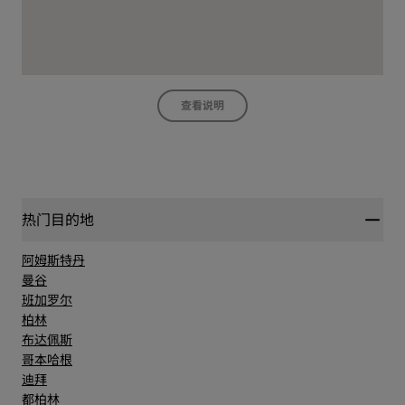
查看说明
热门目的地
阿姆斯特丹
曼谷
班加罗尔
柏林
布达佩斯
哥本哈根
迪拜
都柏林