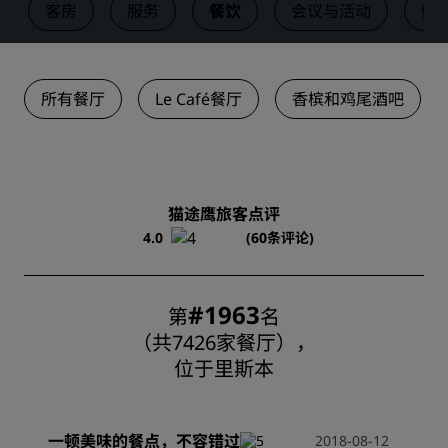
客房
服务
餐饮
会议与活动
健
所有餐厅
Le Café餐厅
香槟和鸡尾酒吧
猫途鹰旅客点评
4.0
(60条评论)
#1963
第
名
（共7426家餐厅），
位于里斯本
一顿美味的餐点，不容错过
2018-08-12