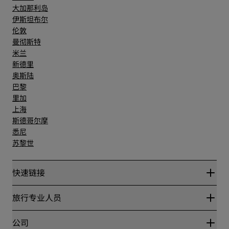
大加那利岛
伊斯坦布尔
伦敦
曼彻斯特
米兰
新德里
奥斯陆
巴黎
里加
上海
斯德哥尔摩
悉尼
苏黎世
快速链接
丽赏会
旅行专业人员
优惠在线价格保证
Blog
合作伙伴
公司