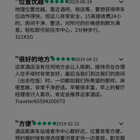
"
位置优越
"
2019-06-24
地理位置优越，靠近酒吧、商店等，要想获得停车
位动作得快，但这儿非常安全，15英镑收费24小
时。房间干净、整洁，对所付的价格感到颇为满
意。轻松即可前往市中心，2分钟步行。
321KSG
"
很好的地方
"
2019-04-21
这家酒店没有任何地方会让人挑剔，接待员在办理
入住手续时非常友好，最后当我们到达我们的房间
（出去吃饭）时，一切都如我们所希望的那样。床
很宽敞，非常干净舒适。早餐很丰富，早上的餐厅
经理很讨人喜欢。肯定会推荐这家酒店。
Traveler65594200073
"
方便
"
2019-02-22
酒店距离车站或者市中心都好近，位置非常方便，
预约嘅时候有得选择要河景定另一边景观，职员服