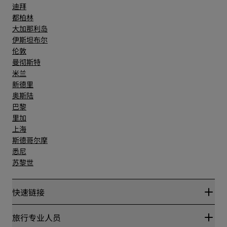
迪拜
都柏林
大加那利岛
伊斯坦布尔
伦敦
曼彻斯特
米兰
新德里
奥斯陆
巴黎
里加
上海
斯德哥尔摩
悉尼
苏黎世
快速链接
丽赏会
旅行专业人员
优惠在线价格保证