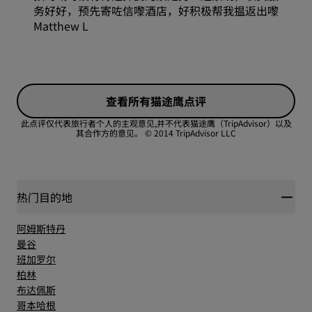
务好好，预先寄咗信嚟酒店，好积极帮我揾返出嚟
Matthew L
查看所有猫途鹰点评
此点评仅代表旅行者个人的主观意见,并不代表猫途鹰（TripAdvisor）以及
其合作方的意见。
© 2014 TripAdvisor LLC
热门目的地
阿姆斯特丹
曼谷
班加罗尔
柏林
布达佩斯
哥本哈根