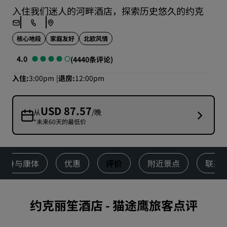
入住我们迷人的河畔酒店，探索历史悠久的约克
核心地段
家庭友好
北欧风情
4.0
(4440条评论)
入住
3:00pm
退房
12:00pm
USD 87.57
从
/晚
*未来60天的最低价
健身与康体
优惠
评价
附近景点
联系
约克丽笙酒店
-
猫途鹰旅客点评