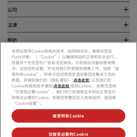
Blog
合作伙伴
公司
目的地
旅行社
新开和即将开业的酒店
丽笙酒店集团
法律
丽笙酒店集团APP
媒体
体育认证酒店
工作机会 RHG
隐私中心
帮助
家庭友好型酒店
工作机会 PPHE
法律声明
健康与安全
工作机会 EHL
本网站使用Cookie和相关技术（如网络信标、像素标签和
丽赏会条款和条件
消费者警示
Flash对象）（“Cookie”）以确保网站的正常和安全运行，
The Club by RHG
社交媒体
网站使用协议
联系方式
改善并个性化您的广告和浏览体验，分析网站流量和使用情
发展机会
数字无障碍
常见问题
况，记住您的设置，并支持我们的营销和销售工作。选择“接
责任经营
丽笙酒店集团品牌
现代奴隶制声明
网站地图
受所有cookie”，即表示您同意丽笙酒店集团收集关于您的
采购
数据，并按照我们的《隐私通知》 [
点击此处
] 以及我们的
Cookie和相关技术通知[
点击此处
]使用Cookie 。如果您选择
“仅接受必要cookie”，我们将只存储保证本网站正常运行
的绝对必要的Cookie。如果您想要自定义具体选项，请选择
“Cookie设置”。
接受所有Cookie
不再错失我们最受欢迎的酒店优惠
仅接受必要的Cookie