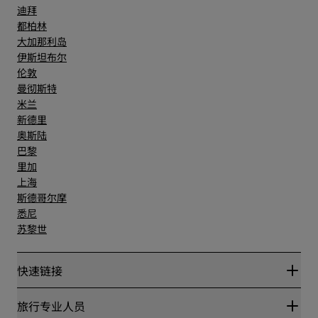
迪拜
都柏林
大加那利岛
伊斯坦布尔
伦敦
曼彻斯特
米兰
新德里
奥斯陆
巴黎
里加
上海
斯德哥尔摩
悉尼
苏黎世
快速链接
丽赏会
旅行专业人员