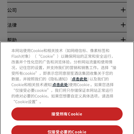
优惠在线价格保证
Blog
合作伙伴
公司
目的地
旅行社
新开和即将开业的酒店
丽笙酒店集团
法律
丽笙酒店集团APP
媒体
体育认证酒店
工作机会 RHG
隐私中心
帮助
家庭友好型酒店
工作机会 PPHE
法律声明
健康与安全
工作机会 EHL
本网站使用Cookie和相关技术（如网络信标、像素标签和
丽赏会条款和条件
消费者警示
Flash对象）（“Cookie”）以确保网站的正常和安全运行，
The Club by RHG
社交媒体
网站使用协议
联系方式
改善并个性化您的广告和浏览体验，分析网站流量和使用情
发展机会
数字无障碍
常见问题
况，记住您的设置，并支持我们的营销和销售工作。选择“接
责任经营
丽笙酒店集团品牌
现代奴隶制声明
网站地图
受所有cookie”，即表示您同意丽笙酒店集团收集关于您的
采购
数据，并按照我们的《隐私通知》 [
点击此处
] 以及我们的
Cookie和相关技术通知[
点击此处
]使用Cookie 。如果您选择
“仅接受必要cookie”，我们将只存储保证本网站正常运行
的绝对必要的Cookie。如果您想要自定义具体选项，请选择
“Cookie设置”。
接受所有Cookie
不再错失我们最受欢迎的酒店优惠
仅接受必要的Cookie