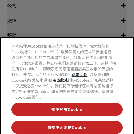
Blog
合作伙伴
公司
目的地
旅行社
新开和即将开业的酒店
丽笙酒店集团
法律
丽笙酒店集团APP
媒体
体育认证酒店
工作机会 RHG
隐私中心
帮助
家庭友好型酒店
工作机会 PPHE
法律声明
健康与安全
工作机会 EHL
本网站使用Cookie和相关技术（如网络信标、像素标签和
丽赏会条款和条件
消费者警示
The Club by RHG
Flash对象）（“Cookie”）以确保网站的正常和安全运行，
社交媒体
网站使用协议
联系方式
改善并个性化您的广告和浏览体验，分析网站流量和使用情
发展机会
数字无障碍
常见问题
况，记住您的设置，并支持我们的营销和销售工作。选择“接
责任经营
丽笙酒店集团品牌
现代奴隶制声明
网站地图
受所有cookie”，即表示您同意丽笙酒店集团收集关于您的
采购
数据，并按照我们的《隐私通知》 [
点击此处
] 以及我们的
Cookie和相关技术通知[
点击此处
]使用Cookie 。如果您选择
“仅接受必要cookie”，我们将只存储保证本网站正常运行
的绝对必要的Cookie。如果您想要自定义具体选项，请选择
“Cookie设置”。
接受所有Cookie
不再错失我们最受欢迎的酒店优惠
仅接受必要的Cookie