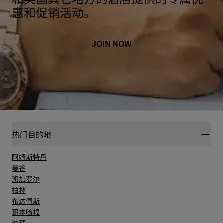
惠和促销活动。
JOIN NOW
热门目的地
阿姆斯特丹
曼谷
班加罗尔
柏林
布达佩斯
哥本哈根
迪拜