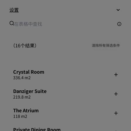
设置
（16个结果）
清除所有筛选条件
Crystal Room
336.4 m2
Danziger Suite
219.8 m2
The Atrium
118 m2
Private Dining Room