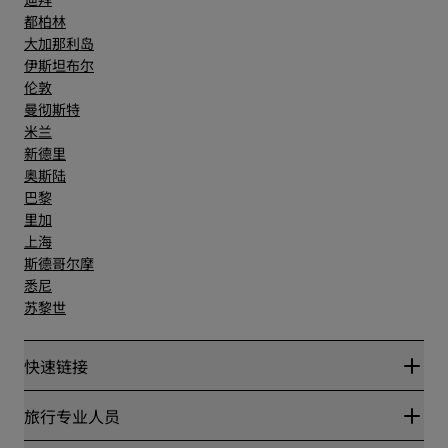
都柏林
大加那利岛
伊斯坦布尔
伦敦
曼彻斯特
米兰
新德里
奥斯陆
巴黎
里加
上海
斯德哥尔摩
悉尼
苏黎世
快速链接
丽赏会
旅行专业人员
优惠在线价格保证