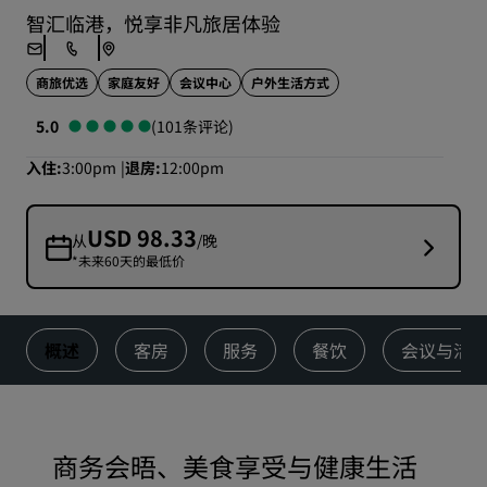
智汇临港，悦享非凡旅居体验
商旅优选
家庭友好
会议中心
户外生活方式
5.0
(101条评论)
入住
3:00pm
退房
12:00pm
USD 98.33
从
/晚
*未来60天的最低价
概述
客房
服务
餐饮
会议与活
商务会晤、美食享受与健康生活