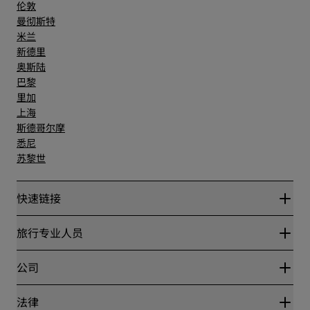
伦敦
曼彻斯特
米兰
新德里
奥斯陆
巴黎
里加
上海
斯德哥尔摩
悉尼
苏黎世
快速链接
丽赏会
旅行专业人员
优惠在线价格保证
Blog
合作伙伴
公司
目的地
旅行社
新开和即将开业的酒店
丽笙酒店集团
法律
丽笙酒店集团APP