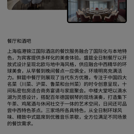
餐厅和酒吧
上海临港锦江国际酒店的餐饮服务融合了国际化与本地特
色，为宾客提供多样化的美食体验。盛筵全日制餐厅以开
放式设计呈现北欧与地中海风格，供应融合中西精华的环
球美食，从早餐到晚间餐点一应俱全，环境明亮充满活
力。鲜筵中餐厅则展现了当代东方优雅，专注于中国四大
名菜（川菜、沪菜、鲁菜和台州菜）的时令创意呈现，十
间私密包房适合商务宴请与家庭聚会。中楼大堂吧以滴水
湖为灵感设计，搭配百年德国钢琴的现场演奏，打造集下
午茶、鸡尾酒与休闲社交于一体的艺术空间，日间还可品
尝中西特色茶点。三家场所各具特色，从全日制环球风
味、精致中式筵席到优雅音乐茶歇，全方位满足不同场景
的餐饮需求。